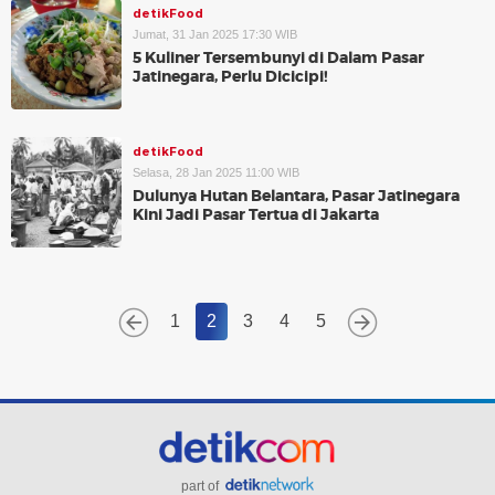
detikFood
Jumat, 31 Jan 2025 17:30 WIB
5 Kuliner Tersembunyi di Dalam Pasar
Jatinegara, Perlu Dicicipi!
detikFood
Selasa, 28 Jan 2025 11:00 WIB
Dulunya Hutan Belantara, Pasar Jatinegara
Kini Jadi Pasar Tertua di Jakarta
1
2
3
4
5
part of