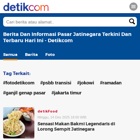
Berita Dan Informasi Pasar Jatinegara Terkini Dan
Terbaru Hari Ini - Detikcom
Semua
Berita
Foto
Tag Terkait:
#fotodetikcom
#psbb transisi
#jokowi
#ramadan
#ganjil genap pasar
#jakarta timur
detikFood
Minggu, 14 Des 2025 18:00 WIB
Sensasi Makan Bakmi Legendaris di
Lorong Sempit Jatinegara