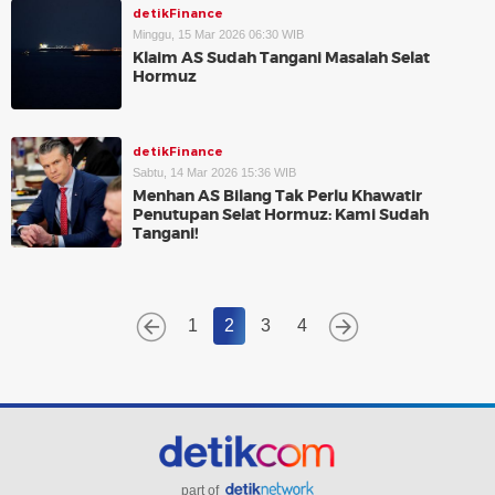
detikFinance
Minggu, 15 Mar 2026 06:30 WIB
Klaim AS Sudah Tangani Masalah Selat
Hormuz
detikFinance
Sabtu, 14 Mar 2026 15:36 WIB
Menhan AS Bilang Tak Perlu Khawatir
Penutupan Selat Hormuz: Kami Sudah
Tangani!
1
2
3
4
part of