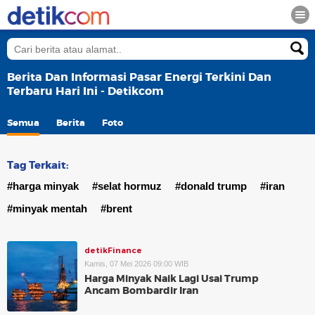
Berita Dan Informasi Pasar Energi Terkini Dan
Terbaru Hari Ini - Detikcom
Semua
Berita
Foto
Tag Terkait:
#harga minyak
#selat hormuz
#donald trump
#iran
#minyak mentah
#brent
detikFinance
Kamis, 07 Mei 2026 09:00 WIB
Harga Minyak Naik Lagi Usai Trump
Ancam Bombardir Iran