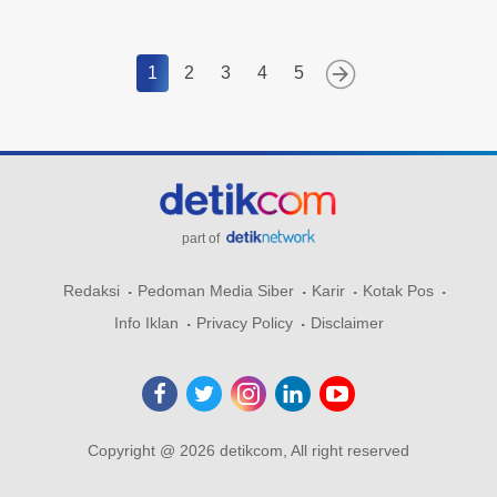
1
2
3
4
5
part of
Redaksi
Pedoman Media Siber
Karir
Kotak Pos
Info Iklan
Privacy Policy
Disclaimer
Copyright @ 2026 detikcom, All right reserved