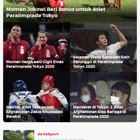
Momen Jokowi Beri Bonus untuk Atlet
Paralimpiade Tokyo
Selamat! Fredy Setiawan Raih
Momen Hary/Leani Gigit Emas
Perunggu di Paralimpiade
Paralimpiade Tokyo 2020
Tokyo 2020
Melihat Atlet Taekwondo
Mendarat di Tokyo, 2 Atlet
Afghanistan Zakia Khudadadi
Afghanistan Siap Berlaga di
Beraksi
Paralimpiade 2020
detikSport