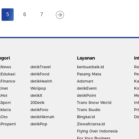
5
6
7
egori
Layanan
In
kNews
detikTravel
berbuatbaik.id
Re
kEdukasi
detikFood
Pasang Mata
Pe
kFinance
detikHealth
Adsmart
Ka
kInet
Wolipop
detikEvent
Ko
kHot
detikX
detikPoint
Me
kSport
20Detik
Trans Snow World
In
kbola
detikFoto
Trans Studio
Pr
kOto
detikHikmah
Bingkai.id
Di
kProperti
detikPop
Ziswafctarsa.id
Flying Over Indonesia
For Your Business