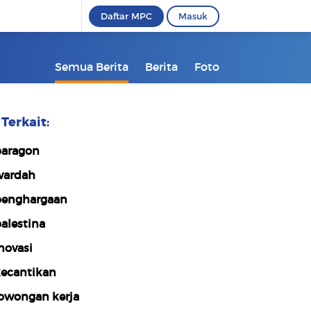
Daftar MPC
Masuk
Semua Berita
Berita
Foto
Terkait:
aragon
ardah
enghargaan
alestina
novasi
ecantikan
owongan kerja