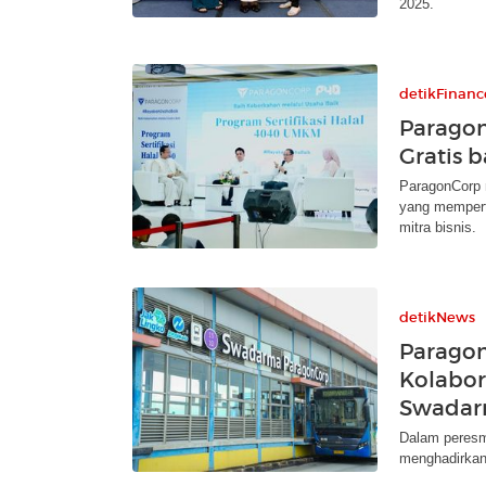
2025.
detikFinanc
ParagonC
Gratis 
ParagonCorp
yang memperte
mitra bisnis.
detikNews
Paragon
Kolabora
Swada
Dalam peresm
menghadirkan