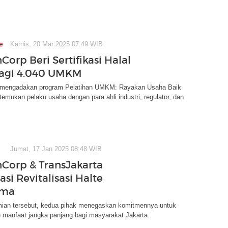
e
Kamis, 20 Mar 2025 07:49 WIB
orp Beri Sertifikasi Halal
bagi 4.040 UMKM
 mengadakan program Pelatihan UMKM: Rayakan Usaha Baik
mukan pelaku usaha dengan para ahli industri, regulator, dan
Jumat, 17 Jan 2025 08:48 WIB
Corp & TransJakarta
si Revitalisasi Halte
rma
ian tersebut, kedua pihak menegaskan komitmennya untuk
 manfaat jangka panjang bagi masyarakat Jakarta.