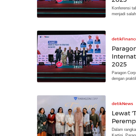
Konferensi ta
menjadi salah
detikFinanc
Paragon
Interna
2025
Paragon Corp 
dengan prakti
detikNews
Lewat 'T
Perempu
Dalam rangka
Kartini, Parag