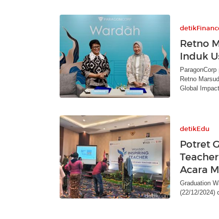
detikFinanc
Retno M
Induk 
ParagonCorp 
Retno Marsud
Global Impact
detikEdu
Potret 
Teacher
Acara M
Graduation W
(22/12/2024) 