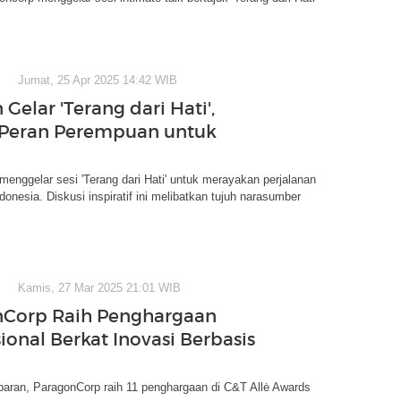
Jumat, 25 Apr 2025 14:42 WIB
Gelar 'Terang dari Hati',
 Peran Perempuan untuk
enggelar sesi 'Terang dari Hati' untuk merayakan perjalanan
onesia. Diskusi inspiratif ini melibatkan tujuh narasumber
Kamis, 27 Mar 2025 21:01 WIB
nCorp Raih Penghargaan
ional Berkat Inovasi Berbasis
baran, ParagonCorp raih 11 penghargaan di C&T Allė Awards