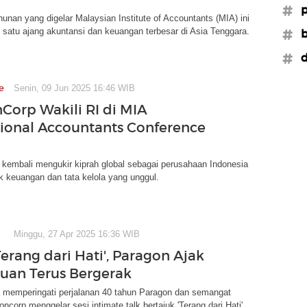
#p
hunan yang digelar Malaysian Institute of Accountants (MIA) ini
 satu ajang akuntansi dan keuangan terbesar di Asia Tenggara.
#b
#d
e
Senin, 09 Jun 2025 16:46 WIB
Corp Wakili RI di MIA
tional Accountants Conference
kembali mengukir kiprah global sebagai perusahaan Indonesia
k keuangan dan tata kelola yang unggul.
Minggu, 27 Apr 2025 16:36 WIB
erang dari Hati', Paragon Ajak
an Terus Bergerak
 memperingati perjalanan 40 tahun Paragon dan semangat
oncorp menggelar sesi intimate talk bertajuk 'Terang dari Hati'