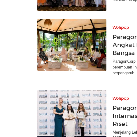
Wolipop
Paragon 
Angkat
Bangsa
ParagonCorp m
perempuan Ind
berpengaruh.
Wolipop
Parago
Internas
Riset
Menjelang Le