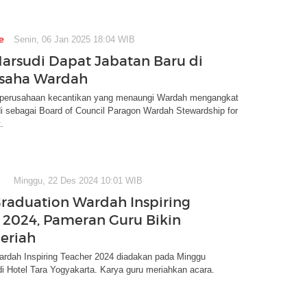
e
Senin, 06 Jan 2025 18:04 WIB
arsudi Dapat Jabatan Baru di
Usaha Wardah
perusahaan kecantikan yang menaungi Wardah mengangkat
i sebagai Board of Council Paragon Wardah Stewardship for
.
Minggu, 22 Des 2024 10:01 WIB
Graduation Wardah Inspiring
 2024, Pameran Guru Bikin
eriah
ardah Inspiring Teacher 2024 diadakan pada Minggu
di Hotel Tara Yogyakarta. Karya guru meriahkan acara.