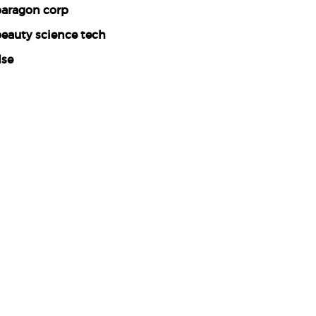
aragon corp
eauty science tech
se