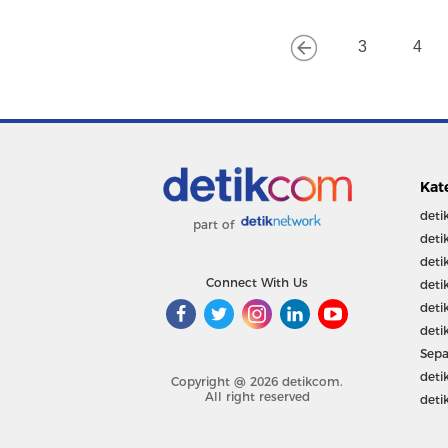
3
4
Kat
deti
part of
deti
deti
Connect With Us
deti
deti
deti
Sepa
deti
Copyright @ 2026 detikcom.
All right reserved
deti