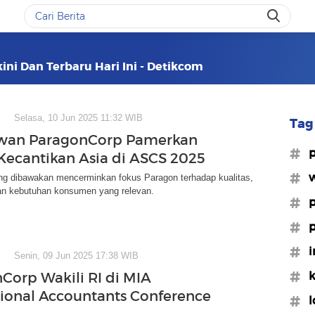
ini Dan Terbaru Hari Ini - Detikcom
Selasa, 10 Jun 2025 11:32 WIB
Tag 
uwan ParagonCorp Pamerkan
#p
 Kecantikan Asia di ASCS 2025
#w
ang dibawakan mencerminkan fokus Paragon terhadap kualitas,
n kebutuhan konsumen yang relevan.
#p
#p
#i
Senin, 09 Jun 2025 17:38 WIB
#k
Corp Wakili RI di MIA
tional Accountants Conference
#l