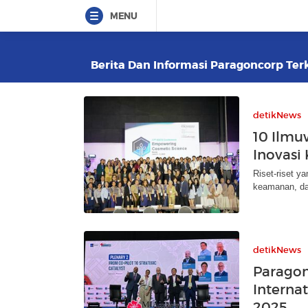
MENU
Berita Dan Informasi Paragoncorp Terk
detikNews
10 Ilm
Inovasi
Riset-riset y
keamanan, da
detikNews
Paragon
Interna
2025