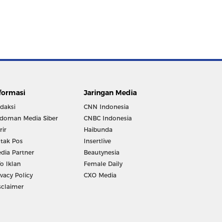
formasi
Jaringan Media
daksi
CNN Indonesia
doman Media Siber
CNBC Indonesia
rir
Haibunda
tak Pos
Insertlive
dia Partner
Beautynesia
fo Iklan
Female Daily
ivacy Policy
CXO Media
sclaimer