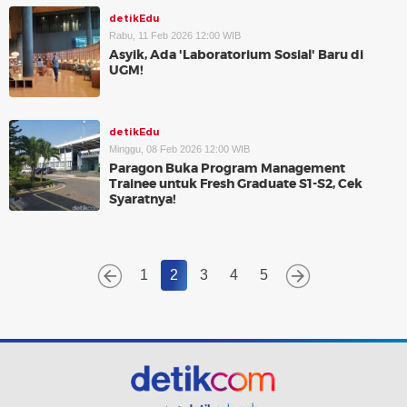
detikEdu
Rabu, 11 Feb 2026 12:00 WIB
Asyik, Ada 'Laboratorium Sosial' Baru di
UGM!
detikEdu
Minggu, 08 Feb 2026 12:00 WIB
Paragon Buka Program Management
Trainee untuk Fresh Graduate S1-S2, Cek
Syaratnya!
1
2
3
4
5