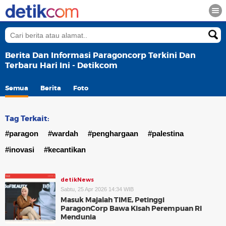
Berita Dan Informasi Paragoncorp Terkini Dan
Terbaru Hari Ini - Detikcom
Semua
Berita
Foto
Tag Terkait:
#paragon
#wardah
#penghargaan
#palestina
#inovasi
#kecantikan
detikNews
Sabtu, 25 Apr 2026 14:34 WIB
Masuk Majalah TIME, Petinggi
ParagonCorp Bawa Kisah Perempuan RI
Mendunia