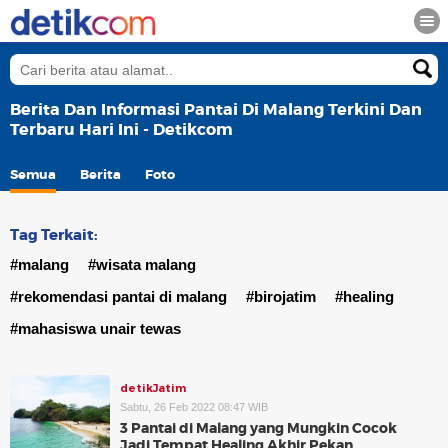
Berita Dan Informasi Pantai Di Malang Terkini Dan
Terbaru Hari Ini - Detikcom
Semua
Berita
Foto
Tag Terkait:
#malang
#wisata malang
#rekomendasi pantai di malang
#birojatim
#healing
#mahasiswa unair tewas
detikJatim
Sabtu, 26 Feb 2022 08:47 WIB
3 Pantai di Malang yang Mungkin Cocok
Jadi Tempat Healing Akhir Pekan