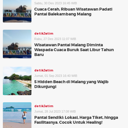
Sabtu, 30 Des 2023 16:45 WIB
Cuaca Cerah, Ribuan Wisatawan Padati
Pantai Balekambang Malang
detikJatim
Rabu, 27 Des 2023 11:07 WIB
Wisatawan Pantai Malang Diminta
Waspada Cuaca Buruk Saat Libur Tahun
Baru
detikJatim
Jumat, 01 Sep 2023 16:40 WIB
5 Hidden Beach di Malang yang Wajib
Dikunjungi
detikJatim
Jumat, 28 Jul 2023 17:08 WIB
Pantai Sendiki: Lokasi, Harga Tiket, hingga
Fasilitasnya. Cocok Untuk Healing!