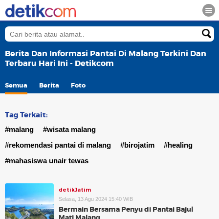
Berita Dan Informasi Pantai Di Malang Terkini Dan
Terbaru Hari Ini - Detikcom
Semua
Berita
Foto
Tag Terkait:
#malang
#wisata malang
#rekomendasi pantai di malang
#birojatim
#healing
#mahasiswa unair tewas
detikJatim
Selasa, 13 Agu 2024 15:40 WIB
Bermain Bersama Penyu di Pantai Bajul
Mati Malang