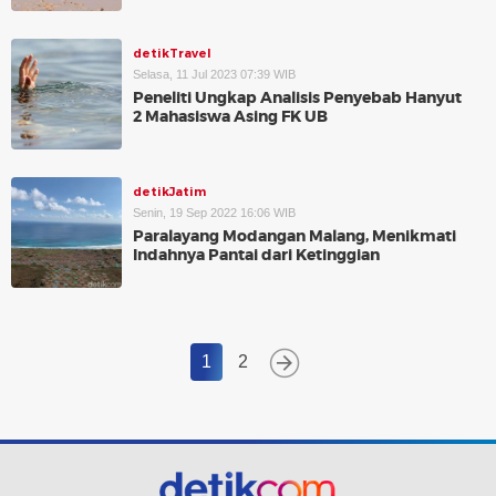
detikTravel
Selasa, 11 Jul 2023 07:39 WIB
Peneliti Ungkap Analisis Penyebab Hanyut
2 Mahasiswa Asing FK UB
detikJatim
Senin, 19 Sep 2022 16:06 WIB
Paralayang Modangan Malang, Menikmati
Indahnya Pantai dari Ketinggian
1
2