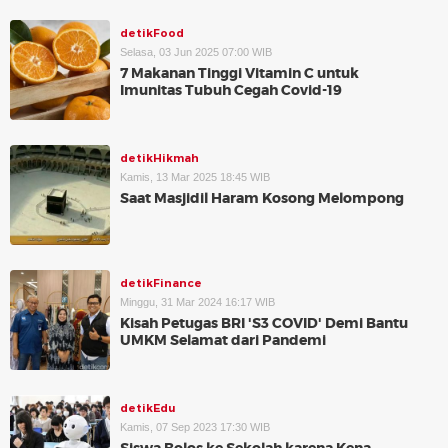
detikFood
Selasa, 03 Jun 2025 07:00 WIB
7 Makanan Tinggi Vitamin C untuk
Imunitas Tubuh Cegah Covid-19
detikHikmah
Kamis, 13 Mar 2025 18:45 WIB
Saat Masjidil Haram Kosong Melompong
detikFinance
Minggu, 31 Mar 2024 16:17 WIB
Kisah Petugas BRI 'S3 COVID' Demi Bantu
UMKM Selamat dari Pandemi
detikEdu
Kamis, 07 Sep 2023 17:30 WIB