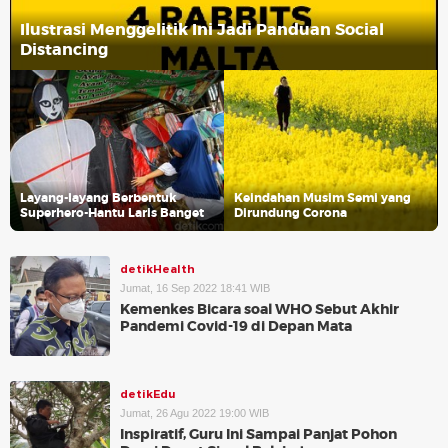
Ilustrasi Menggelitik Ini Jadi Panduan Social
Distancing
Layang-layang Berbentuk
Keindahan Musim Semi yang
Superhero-Hantu Laris Banget
Dirundung Corona
detikHealth
Jumat, 16 Sep 2022 18:41 WIB
Kemenkes Bicara soal WHO Sebut Akhir
Pandemi Covid-19 di Depan Mata
detikEdu
Jumat, 26 Agu 2022 19:00 WIB
Inspiratif, Guru Ini Sampai Panjat Pohon