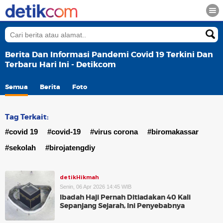
Berita Dan Informasi Pandemi Covid 19 Terkini Dan
Terbaru Hari Ini - Detikcom
Semua
Berita
Foto
Tag Terkait:
#covid 19
#covid-19
#virus corona
#biromakassar
#sekolah
#birojatengdiy
detikHikmah
Senin, 06 Apr 2026 14:45 WIB
Ibadah Haji Pernah Ditiadakan 40 Kali
Sepanjang Sejarah, Ini Penyebabnya