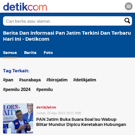
Berita Dan Informasi Pan Jatim Terkini Dan Terbaru
Hari Ini - Detikcom
Semua
Berita
Foto
Tag Terkait:
#pan
#surabaya
#birojatim
#detikjatim
#pemilu 2024
#pemilu
detikJatim
Jumat, 25 Agu 2023 19:21 WIB
PAN Jatim Buka Suara Soal Isu Wabup
Blitar Mundur Dipicu Keretakan Hubungan