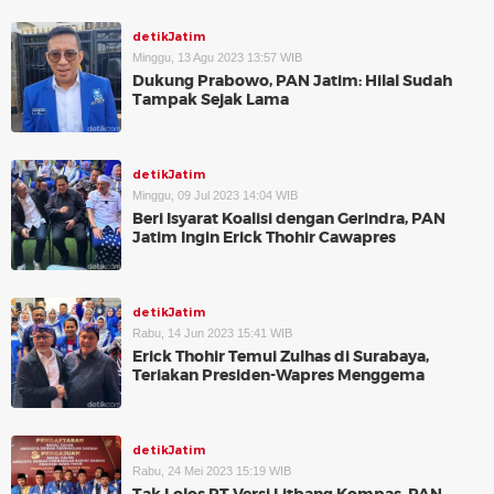
detikJatim
Minggu, 13 Agu 2023 13:57 WIB
Dukung Prabowo, PAN Jatim: Hilal Sudah
Tampak Sejak Lama
detikJatim
Minggu, 09 Jul 2023 14:04 WIB
Beri Isyarat Koalisi dengan Gerindra, PAN
Jatim Ingin Erick Thohir Cawapres
detikJatim
Rabu, 14 Jun 2023 15:41 WIB
Erick Thohir Temui Zulhas di Surabaya,
Teriakan Presiden-Wapres Menggema
detikJatim
Rabu, 24 Mei 2023 15:19 WIB