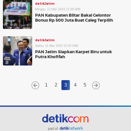
detikJatim
Minggu, 12 Mar 2023 22:48 WIB
PAN Kabupaten Blitar Bakal Gelontor
Bonus Rp 500 Juta Buat Caleg Terpilih
detikJatim
Sabtu, 11 Mar 2023 10:29 WIB
PAN Jatim Siapkan Karpet Biru untuk
Putra Khofifah
1
2
3
4
5
part of