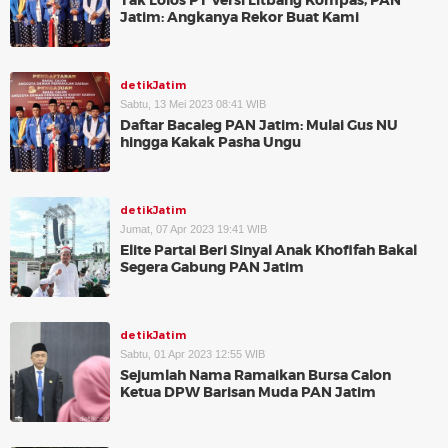
Tak Lolos PT Versi Litbang Kompas, PAN
Jatim: Angkanya Rekor Buat Kami
detikJatim
Sabtu, 13 Mei 2023 08:41 WIB
Daftar Bacaleg PAN Jatim: Mulai Gus NU
hingga Kakak Pasha Ungu
detikJatim
Jumat, 07 Apr 2023 19:41 WIB
Elite Partai Beri Sinyal Anak Khofifah Bakal
Segera Gabung PAN Jatim
detikJatim
Sabtu, 01 Apr 2023 12:55 WIB
Sejumlah Nama Ramaikan Bursa Calon
Ketua DPW Barisan Muda PAN Jatim