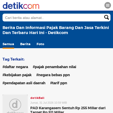
Berita Dan Informasi Pajak Barang Dan Jasa Terkini
Dan Terbaru Hari Ini - Detikcom
Semua
Berita
Foto
Tag Terkait:
#daftar negara
#pajak penambahan nilai
#kebijakan pajak
#negara bebas ppn
#pendapatan asli daerah
#tarif ppn
detikBali
Jumat, 31 Jul 2026 10:59 WIB
PAD Karangasem Sentuh Rp 255 Miliar dari
Target Rp 511 Miliar