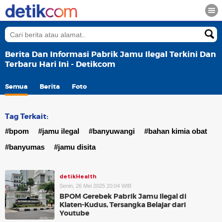
Berita Dan Informasi Pabrik Jamu Ilegal Terkini Dan
Terbaru Hari Ini - Detikcom
Semua
Berita
Foto
Tag Terkait:
#bpom
#jamu ilegal
#banyuwangi
#bahan kimia obat
#banyumas
#jamu disita
detikHealth
Senin, 26 Mei 2025 20:04 WIB
BPOM Gerebek Pabrik Jamu Ilegal di
Klaten-Kudus, Tersangka Belajar dari
Youtube