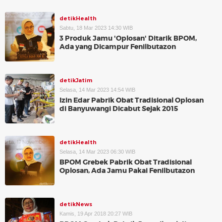
detikHealth
Sabtu, 18 Mar 2023 14:30 WIB
3 Produk Jamu 'Oplosan' Ditarik BPOM,
Ada yang Dicampur Fenilbutazon
detikJatim
Selasa, 14 Mar 2023 14:54 WIB
Izin Edar Pabrik Obat Tradisional Oplosan
di Banyuwangi Dicabut Sejak 2015
detikHealth
Selasa, 14 Mar 2023 06:30 WIB
BPOM Grebek Pabrik Obat Tradisional
Oplosan, Ada Jamu Pakai Fenilbutazon
detikNews
Kamis, 19 Apr 2018 20:27 WIB