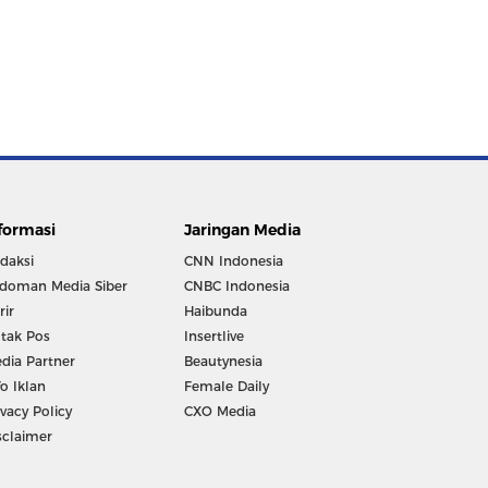
formasi
Jaringan Media
daksi
CNN Indonesia
doman Media Siber
CNBC Indonesia
rir
Haibunda
tak Pos
Insertlive
dia Partner
Beautynesia
fo Iklan
Female Daily
ivacy Policy
CXO Media
sclaimer