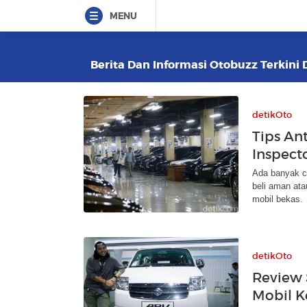
MENU
Berita Dan Informasi Otobuzz Terkini 
detikOto
Tips Ant
Inspect
Ada banyak c
beli aman ata
mobil bekas.
detikOto
Review 
Mobil K