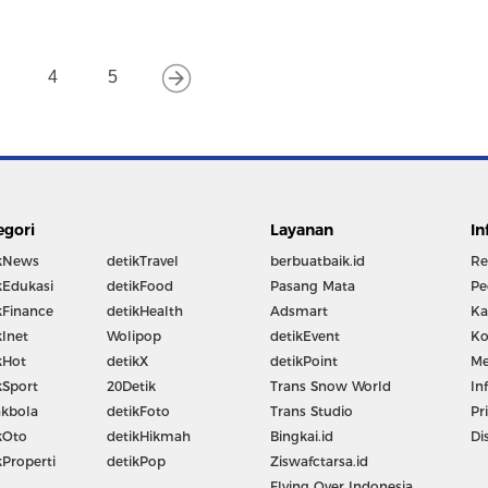
4
5
egori
Layanan
In
kNews
detikTravel
berbuatbaik.id
Re
kEdukasi
detikFood
Pasang Mata
Pe
kFinance
detikHealth
Adsmart
Ka
kInet
Wolipop
detikEvent
Ko
kHot
detikX
detikPoint
Me
kSport
20Detik
Trans Snow World
In
kbola
detikFoto
Trans Studio
Pr
kOto
detikHikmah
Bingkai.id
Di
kProperti
detikPop
Ziswafctarsa.id
Flying Over Indonesia