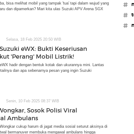
ba, bisa melihat mobil yang tampak 'tua' tapi dalam wujud yang
#m
baru dan dipamerkan? Mari kita ulas Suzuki APV Arena SGX
#t
#
Selasa, 18 Feb 2025 20:50 WIB
Suzuki eWX: Bukti Keseriusan
kut 'Perang' Mobil Listrik!
 eWX hadir dengan bentuk kotak dan ukurannya mini. Lantas
tailnya dan apa sebenarnya pesan yang ingin Suzuki
Senin, 10 Feb 2025 08:37 WIB
ongkar, Sosok Polisi Viral
al Ambulans
ongkar cukup harum di jagat media sosial seturut aksinya di
twal bermanuver membuka mengawal ambulans hingga