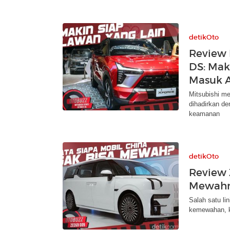
detikOto
Review 
DS: Ma
Masuk A
Mitsubishi m
dihadirkan d
keamanan
detikOto
Review 
Mewahn
Salah satu li
kemewahan, k