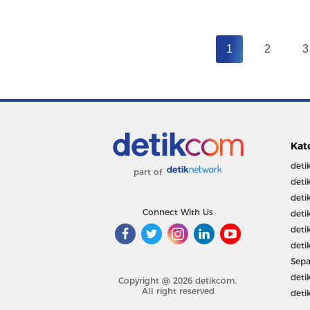
1
2
3
Kat
deti
part of
deti
deti
Connect With Us
deti
deti
deti
Sepa
deti
Copyright @ 2026 detikcom.
All right reserved
deti