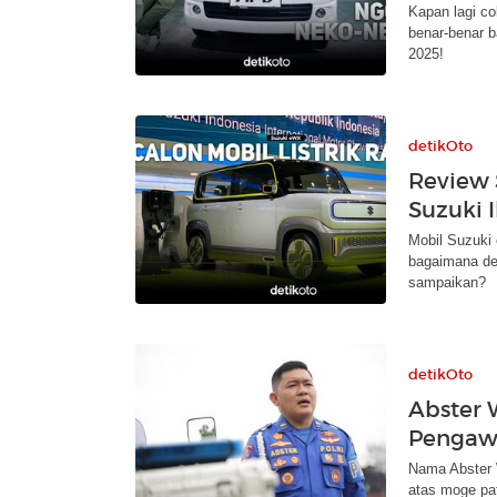
Kapan lagi co
benar-benar 
2025!
detikOto
Review 
Suzuki I
Mobil Suzuki
bagaimana de
sampaikan?
detikOto
Abster W
Pengaw
Nama Abster W
atas moge pa