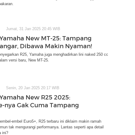
akaran.
Jumat, 31 Jan 2025 20:45 WIB
 Yamaha New MT-25: Tampang
angar, Dibawa Makin Nyaman!
nyegarkan R25, Yamaha juga menghadirkan lini naked 250 cc
alam versi baru, New MT-25.
Senin, 20 Jan 2025 20:17 WIB
 Yamaha New R25 2025:
e-nya Gak Cuma Tampang
embel-embel Euro5+, R25 terbaru ini diklaim makin ramah
mun tak mengurangi performanya. Lantas seperti apa detail
 ini?