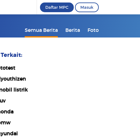
Daftar MPC
Masuk
Semua Berita
Berita
Foto
Terkait:
totest
youthizen
obil listrik
uv
honda
bmw
yundai