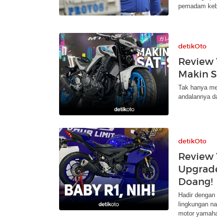
pemadam keb
detikOto
Review
Makin S
Tak hanya me
andalannya d
detikOto
Review
Upgrad
Doang!
Hadir dengan 
lingkungan na
motor yamaha