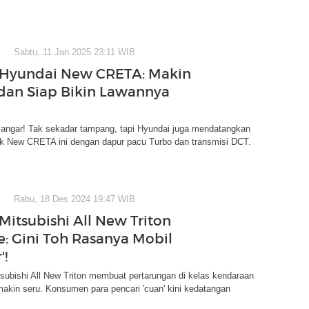
Sabtu, 11 Jan 2025 23:11 WIB
 Hyundai New CRETA: Makin
dan Siap Bikin Lawannya
sangar! Tak sekadar tampang, tapi Hyundai juga mendatangkan
tuk New CRETA ini dengan dapur pacu Turbo dan transmisi DCT.
Rabu, 18 Des 2024 19:47 WIB
Mitsubishi All New Triton
e: Gini Toh Rasanya Mobil
'!
subishi All New Triton membuat pertarungan di kelas kendaraan
makin seru. Konsumen para pencari 'cuan' kini kedatangan