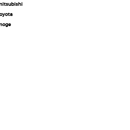
itsubishi
oyota
moge