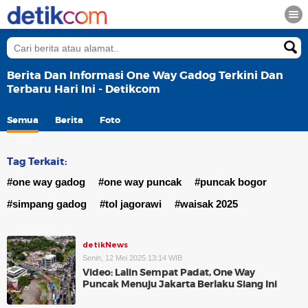
Berita Dan Informasi One Way Gadog Terkini Dan
Terbaru Hari Ini - Detikcom
Semua
Berita
Foto
Tag Terkait:
#one way gadog
#one way puncak
#puncak bogor
#simpang gadog
#tol jagorawi
#waisak 2025
detikNews
Senin, 12 Mei 2025 13:14 WIB
Video: Lalin Sempat Padat, One Way
Puncak Menuju Jakarta Berlaku Siang Ini