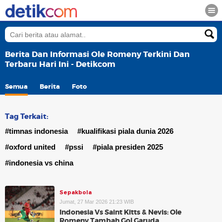
Berita Dan Informasi Ole Romeny Terkini Dan
Terbaru Hari Ini - Detikcom
Semua
Berita
Foto
Tag Terkait:
#timnas indonesia
#kualifikasi piala dunia 2026
#oxford united
#pssi
#piala presiden 2025
#indonesia vs china
Sepakbola
Jumat, 27 Mar 2026 21:23 WIB
Indonesia Vs Saint Kitts & Nevis: Ole
Romeny Tambah Gol Garuda