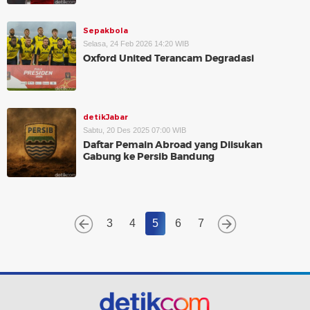
Sepakbola
Selasa, 24 Feb 2026 14:20 WIB
Oxford United Terancam Degradasi
detikJabar
Sabtu, 20 Des 2025 07:00 WIB
Daftar Pemain Abroad yang Diisukan
Gabung ke Persib Bandung
3
4
5
6
7