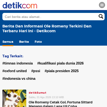
Berita Dan Informasi Ole Romeny Terkini Dan
Terbaru Hari Ini - Detikcom
Semua
Berita
Foto
Tag Terkait:
#timnas indonesia
#kualifikasi piala dunia 2026
#oxford united
#pssi
#piala presiden 2025
#indonesia vs china
detikSumut
Sabtu, 01 Agu 2026 13:10 WIB
Ole Romeny Cetak Gol, Fortuna Sittard
Menang dalam Laga Uji Coba