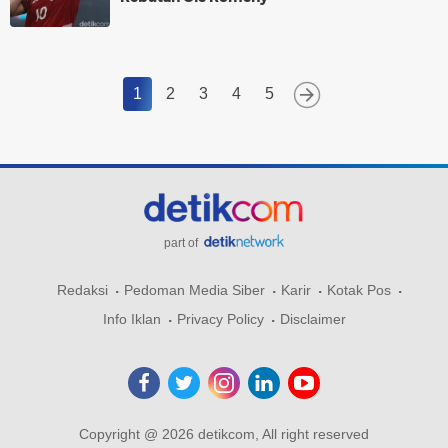
1
2
3
4
5
part of
Redaksi
Pedoman Media Siber
Karir
Kotak Pos
Info Iklan
Privacy Policy
Disclaimer
Copyright @ 2026 detikcom, All right reserved