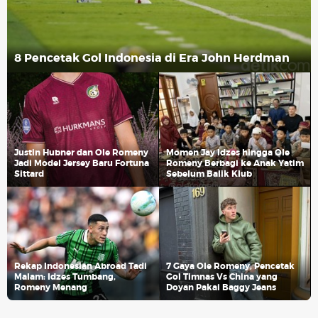
8 Pencetak Gol Indonesia di Era John Herdman
Justin Hubner dan Ole Romeny
Momen Jay Idzes hingga Ole
Jadi Model Jersey Baru Fortuna
Romeny Berbagi ke Anak Yatim
Sittard
Sebelum Balik Klub
Rekap Indonesian Abroad Tadi
7 Gaya Ole Romeny, Pencetak
Malam: Idzes Tumbang,
Gol Timnas Vs China yang
Romeny Menang
Doyan Pakai Baggy Jeans