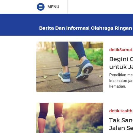
MENU
Berita Dan Informasi Olahraga Ringan 
detikSumut
Begini C
untuk J
Penelitian me
kesehatan jan
kematian.
detikHealth
Tak San
Jalan S