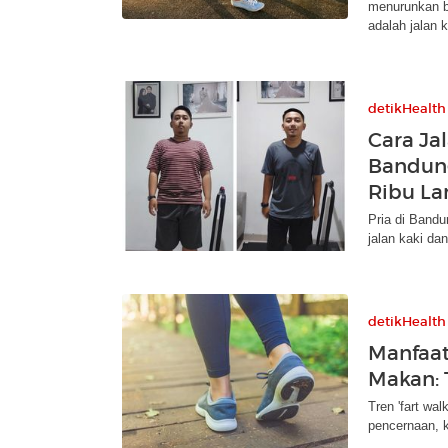
menurunkan be
adalah jalan k
detikHealth
Cara Jal
Bandung
Ribu La
Pria di Band
jalan kaki da
detikHealth
Manfaat
Makan: 
Tren 'fart wal
pencernaan, k