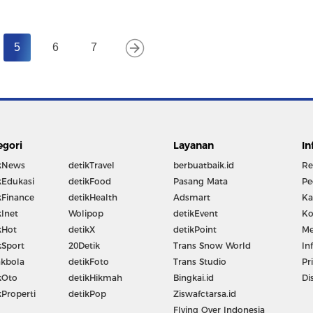
5
6
7
egori
Layanan
In
kNews
detikTravel
berbuatbaik.id
Re
kEdukasi
detikFood
Pasang Mata
Pe
kFinance
detikHealth
Adsmart
Ka
kInet
Wolipop
detikEvent
Ko
kHot
detikX
detikPoint
Me
kSport
20Detik
Trans Snow World
In
kbola
detikFoto
Trans Studio
Pr
kOto
detikHikmah
Bingkai.id
Di
kProperti
detikPop
Ziswafctarsa.id
Flying Over Indonesia