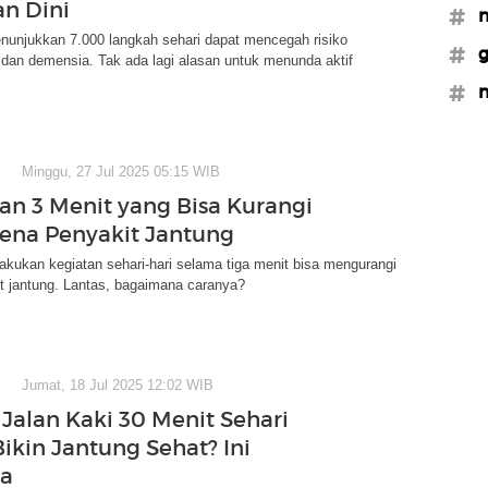
n Dini
#m
nunjukkan 7.000 langkah sehari dapat mencegah risiko
#g
 dan demensia. Tak ada lagi alasan untuk menunda aktif
#m
Minggu, 27 Jul 2025 05:15 WIB
an 3 Menit yang Bisa Kurangi
Kena Penyakit Jantung
akukan kegiatan sehari-hari selama tiga menit bisa mengurangi
it jantung. Lantas, bagaimana caranya?
Jumat, 18 Jul 2025 12:02 WIB
Jalan Kaki 30 Menit Sehari
ikin Jantung Sehat? Ini
ya