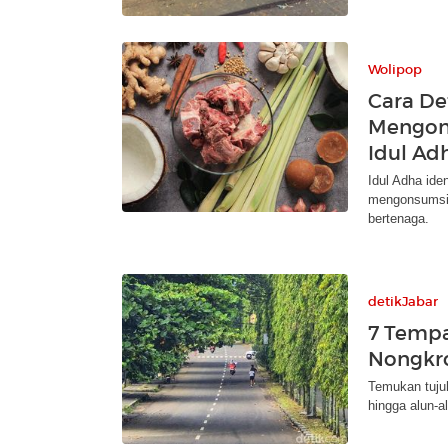
Wolipop
Cara De
Mengon
Idul Ad
Idul Adha ide
mengonsumsi 
bertenaga.
detikJabar
7 Tempa
Nongkro
Temukan tujuh
hingga alun-al