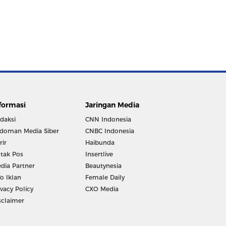
formasi
Jaringan Media
daksi
CNN Indonesia
doman Media Siber
CNBC Indonesia
rir
Haibunda
tak Pos
Insertlive
dia Partner
Beautynesia
fo Iklan
Female Daily
ivacy Policy
CXO Media
sclaimer