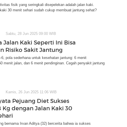
ivitas fisik yang seringkali disepelekan adalah jalan kaki.
 kaki 30 menit sehari sudah cukup membuat jantung sehat?
Sabtu, 28 Jun 2025 09:00 WIB
 Jalan Kaki Seperti Ini Bisa
n Risiko Sakit Jantung
6-6, pola sederhana untuk kesehatan jantung: 6 menit
 menit jalan, dan 6 menit pendinginan. Cegah penyakit jantung
Kamis, 26 Jun 2025 11:06 WIB
yata Pejuang Diet Sukses
8 Kg dengan Jalan Kaki 30
ehari
ng bernama Irvan Aditya (32) bercerita bahwa ia sukses