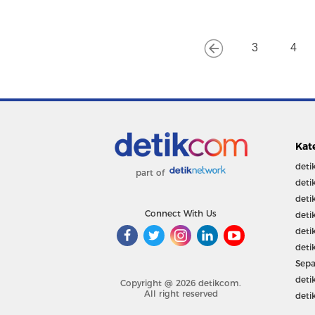
3
4
Kat
deti
part of
deti
deti
Connect With Us
deti
deti
deti
Sepa
deti
Copyright @ 2026 detikcom.
All right reserved
deti