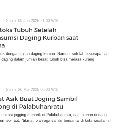
Senin, 09 Jun 2025 21:00 WIB
toks Tubuh Setelah
sumsi Daging Kurban saat
ha
ntik dengan sajian daging kurban. Namun, setelah beberapa hari
daging dalam jumlah besar, tubuh bisa merasa kurang
Senin, 26 Mei 2025 09:00 WIB
t Asik Buat Joging Sambil
ng di Palabuhanratu
 lokasi jogging menarik di Palabuhanratu, dari jalanan rindang
un tepi laut. Nikmati olahraga sambil bersantai di kota wisata ini!