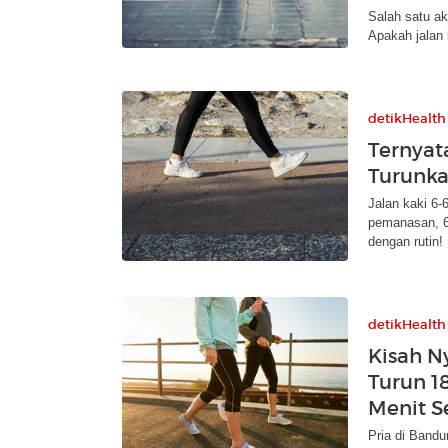
Salah satu akt
Apakah jalan
detikHealth
Ternyata
Turunka
Jalan kaki 6-
pemanasan, 60
dengan rutin!
detikHealth
Kisah N
Turun 1
Menit S
Pria di Bandu