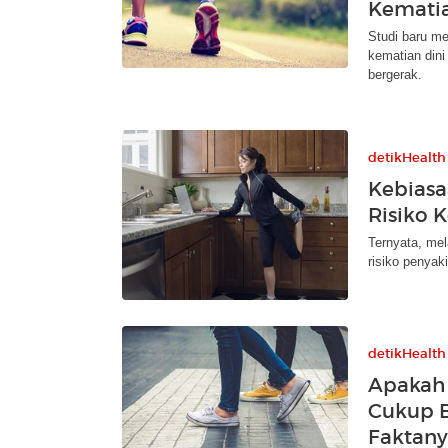
Kematia
Studi baru me
kematian dini
bergerak.
detikHealth
Kebiasa
Risiko 
Ternyata, mel
risiko penyak
detikHealth
Apakah 
Cukup B
Faktan