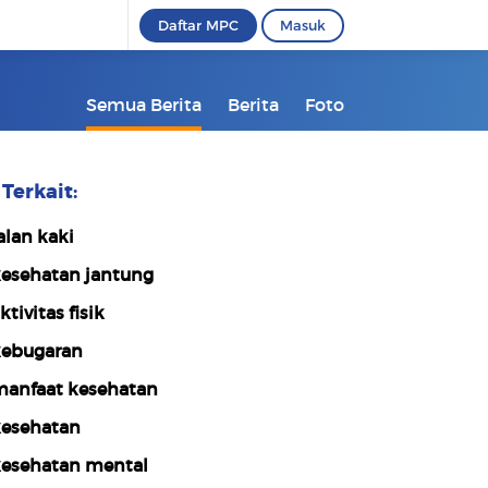
Daftar MPC
Masuk
Semua Berita
Berita
Foto
Terkait:
alan kaki
esehatan jantung
ktivitas fisik
ebugaran
anfaat kesehatan
esehatan
esehatan mental