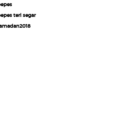
epes
epes teri segar
amadan2018