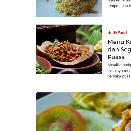
Ikan teri ena
tempe. Intip 
detikFood
Menu Ke
dan Seg
Puasa
Memiliki bud
misalnya men
berbuka puas