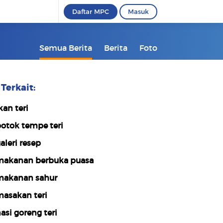
Daftar MPC
Masuk
Semua Berita
Berita
Foto
Terkait:
kan teri
otok tempe teri
aleri resep
akanan berbuka puasa
akanan sahur
asakan teri
asi goreng teri