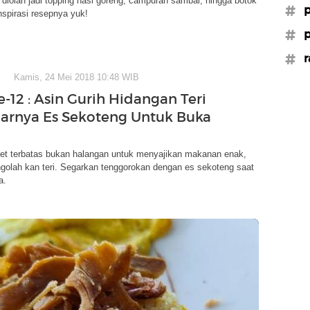
k diolah jadi topping nasi goreng, campuran sambal, hingga botok
#p
inspirasi resepnya yuk!
#p
#r
Kamis, 24 Mei 2018 10:48 WIB
-12 : Asin Gurih Hidangan Teri
arnya Es Sekoteng Untuk Buka
get terbatas bukan halangan untuk menyajikan makanan enak,
golah kan teri. Segarkan tenggorokan dengan es sekoteng saat
a.