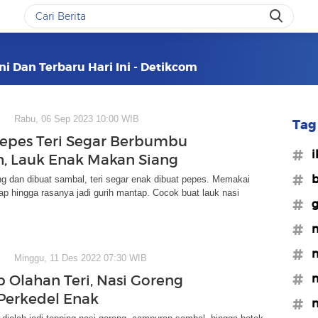
ni Dan Terbaru Hari Ini - Detikcom
Rabu, 06 Sep 2023 10:00 WIB
Tag 
epes Teri Segar Berbumbu
#i
 Lauk Enak Makan Siang
#b
ng dan dibuat sambal, teri segar enak dibuat pepes. Memakai
p hingga rasanya jadi gurih mantap. Cocok buat lauk nasi
#g
#m
#m
Minggu, 11 Des 2022 07:30 WIB
#m
p Olahan Teri, Nasi Goreng
Perkedel Enak
#n