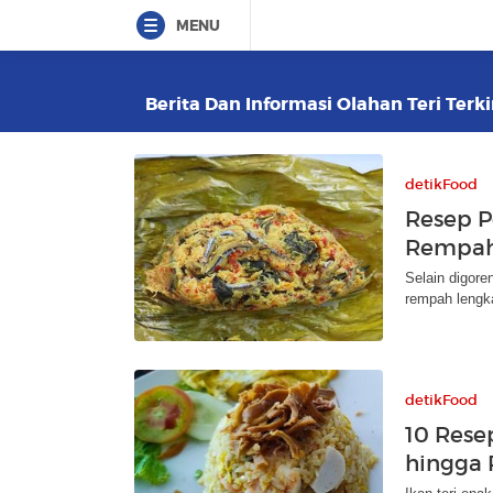
MENU
Berita Dan Informasi Olahan Teri Terki
detikFood
Resep P
Rempah,
Selain digore
rempah lengka
detikFood
10 Rese
hingga 