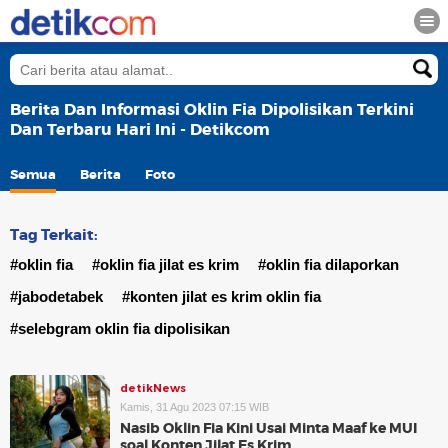
Berita Dan Informasi Oklin Fia Dipolisikan Terkini
Dan Terbaru Hari Ini - Detikcom
Semua
Berita
Foto
Tag Terkait:
#oklin fia
#oklin fia jilat es krim
#oklin fia dilaporkan
#jabodetabek
#konten jilat es krim oklin fia
#selebgram oklin fia dipolisikan
detikNews
Kamis, 31 Agu 2023 07:15 WIB
Nasib Oklin Fia Kini Usai Minta Maaf ke MUI
soal Konten Jilat Es Krim