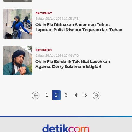
detikHot
Sabtu, 26 Agu 2023 19:25 WIB
Oklin Fia Didoakan Sadar dan Tobat,
Laporan Polisi Disebut Teguran dari Tuhan
detikHot
Sabtu, 26 Agu 2023 13:44 WIB
Oklin Fia Berdalih Tak Niat Lecehkan
Agama, Derry Sulaiman: Istigfar!
1
2
3
4
5