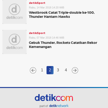
detikSport
Rabu, 14 Mar 2018 14:20 WIB
Westbrook Catat Triple-double ke-100,
Thunder Hantam Hawks
detikSport
Rabu, 07 Mar 2018 14:46 WIB
Gebuk Thunder, Rockets Catatkan Rekor
Kemenangan
1
2
3
4
part of