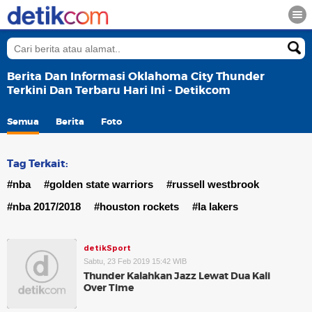
Berita Dan Informasi Oklahoma City Thunder
Terkini Dan Terbaru Hari Ini - Detikcom
Semua
Berita
Foto
Tag Terkait:
#nba
#golden state warriors
#russell westbrook
#nba 2017/2018
#houston rockets
#la lakers
detikSport
Sabtu, 23 Feb 2019 15:42 WIB
Thunder Kalahkan Jazz Lewat Dua Kali
Over Time