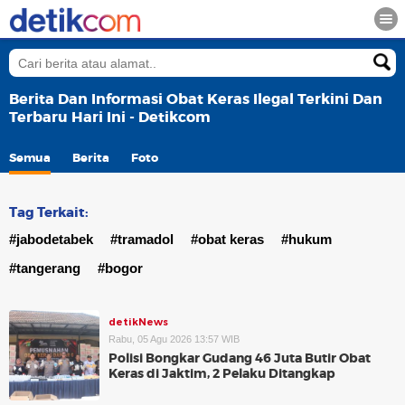
Berita Dan Informasi Obat Keras Ilegal Terkini Dan
Terbaru Hari Ini - Detikcom
Semua
Berita
Foto
Tag Terkait:
#jabodetabek
#tramadol
#obat keras
#hukum
#tangerang
#bogor
detikNews
Rabu, 05 Agu 2026 13:57 WIB
Polisi Bongkar Gudang 46 Juta Butir Obat
Keras di Jaktim, 2 Pelaku Ditangkap