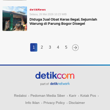
detikNews
Selasa, 26 Mei 2026 10:23 WIB
Diduga Jual Obat Keras Ilegal, Sejumlah
Warung di Parung Bogor Disegel
1
2
3
4
5
part of
Redaksi
Pedoman Media Siber
Karir
Kotak Pos
Info Iklan
Privacy Policy
Disclaimer