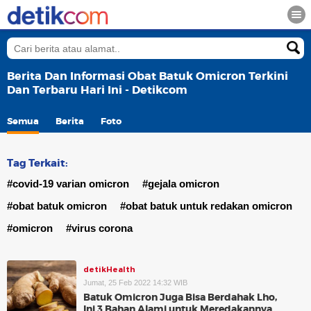
Berita Dan Informasi Obat Batuk Omicron Terkini
Dan Terbaru Hari Ini - Detikcom
Semua
Berita
Foto
Tag Terkait:
#covid-19 varian omicron
#gejala omicron
#obat batuk omicron
#obat batuk untuk redakan omicron
#omicron
#virus corona
detikHealth
Jumat, 25 Feb 2022 14:32 WIB
Batuk Omicron Juga Bisa Berdahak Lho,
Ini 3 Bahan Alami untuk Meredakannya