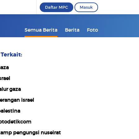
Daftar MPC
Masuk
Semua Berita
Berita
Foto
Terkait:
aza
srael
alur gaza
erangan israel
alestina
otodetikcom
amp pengungsi nuseirat