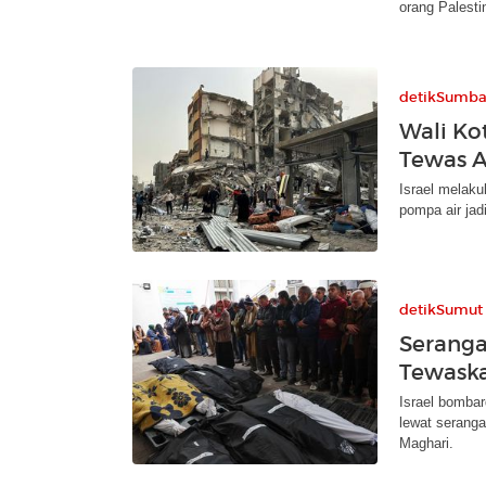
orang Palesti
detikSumba
Wali Ko
Tewas A
Israel melak
pompa air jad
detikSumut
Seranga
Tewaska
Israel bombar
lewat seranga
Maghari.