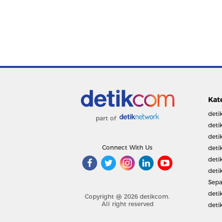
Kat
deti
part of
deti
deti
Connect With Us
deti
deti
deti
Sepa
deti
Copyright @ 2026 detikcom.
All right reserved
deti