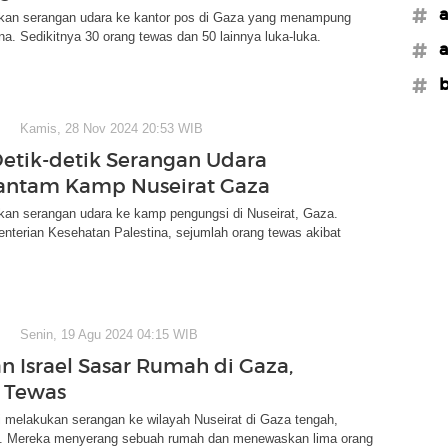
#a
ukan serangan udara ke kantor pos di Gaza yang menampung
na. Sedikitnya 30 orang tewas dan 50 lainnya luka-luka.
#a
#b
Kamis, 28 Nov 2024 20:53 WIB
Detik-detik Serangan Udara
Hantam Kamp Nuseirat Gaza
kan serangan udara ke kamp pengungsi di Nuseirat, Gaza.
nterian Kesehatan Palestina, sejumlah orang tewas akibat
Senin, 19 Agu 2024 04:15 WIB
n Israel Sasar Rumah di Gaza,
 Tewas
i melakukan serangan ke wilayah Nuseirat di Gaza tengah,
). Mereka menyerang sebuah rumah dan menewaskan lima orang