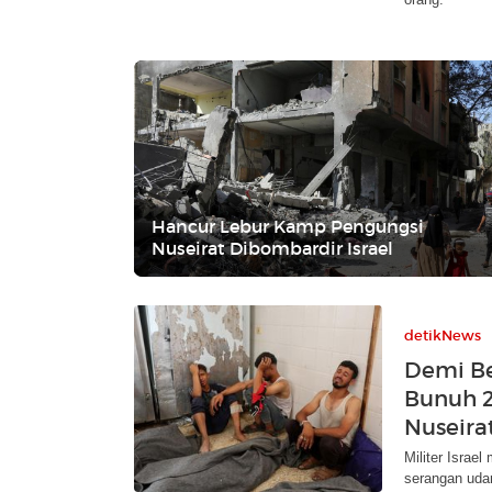
Hancur Lebur Kamp Pengungsi
Nuseirat Dibombardir Israel
detikNews
Demi Be
Bunuh 
Nuseira
Militer Israe
serangan udar