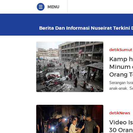
MENU
Berita Dan Informasi Nuseirat Terkini 
detikSumut
Kamp hi
Minum d
Orang 
Serangan Isr
anak-anak. Se
detikNews
Video I
30 Oran