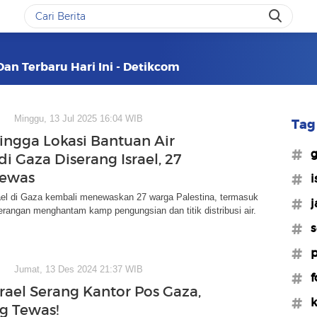
Dan Terbaru Hari Ini - Detikcom
Minggu, 13 Jul 2025 16:04 WIB
Tag 
ngga Lokasi Bantuan Air
#g
i Gaza Diserang Israel, 27
Tewas
#i
ael di Gaza kembali menewaskan 27 warga Palestina, termasuk
#j
rangan menghantam kamp pengungsian dan titik distribusi air.
#s
#p
Jumat, 13 Des 2024 21:37 WIB
#f
srael Serang Kantor Pos Gaza,
#k
g Tewas!