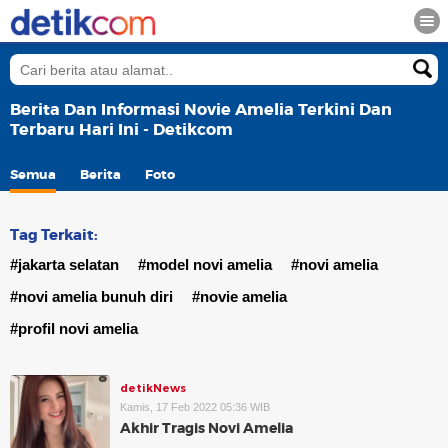
Berita Dan Informasi Novie Amelia Terkini Dan
Terbaru Hari Ini - Detikcom
Semua
Berita
Foto
Tag Terkait:
#jakarta selatan
#model novi amelia
#novi amelia
#novi amelia bunuh diri
#novie amelia
#profil novi amelia
detikNews
Kamis, 17 Feb 2022 05:36 WIB
Akhir Tragis Novi Amelia