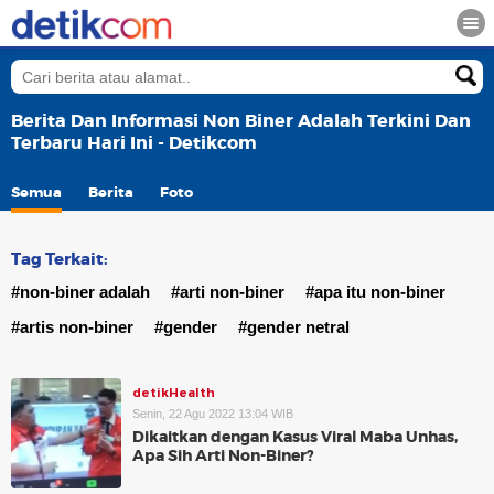
Berita Dan Informasi Non Biner Adalah Terkini Dan
Terbaru Hari Ini - Detikcom
Semua
Berita
Foto
Tag Terkait:
#non-biner adalah
#arti non-biner
#apa itu non-biner
#artis non-biner
#gender
#gender netral
detikHealth
Senin, 22 Agu 2022 13:04 WIB
Dikaitkan dengan Kasus Viral Maba Unhas,
Apa Sih Arti Non-Biner?