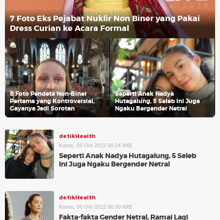
7 Foto Eks Pejabat Nuklir Non Biner yang Pakai
Dress Curian ke Acara Formal
8 Foto Pendeta Non-Biner
Seperti Anak Nadya
Pertama yang Kontroversial,
Hutagalung, 5 Seleb Ini Juga
Gayanya Jadi Sorotan
Ngaku Bergender Netral
detikHealth
Kamis, 06 Okt 2022 08:24 WIB
Seperti Anak Nadya Hutagalung, 5 Seleb
Ini Juga Ngaku Bergender Netral
detikHealth
Kamis, 06 Okt 2022 06:00 WIB
Fakta-fakta Gender Netral, Ramai Lagi