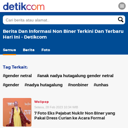
Berita Dan Informasi Non Biner Terkini Dan Terbaru
Hari Ini - Detikcom
Semua
Berita
Foto
Tag Terkait:
#gender netral
#anak nadya hutagalung gender netral
#gender
#nadya hutagalung
#nonbiner
#unhas
Wolipop
Selasa, 28 Feb 2023 10:34 WIB
7 Foto Eks Pejabat Nuklir Non Biner yang
Pakai Dress Curian ke Acara Formal