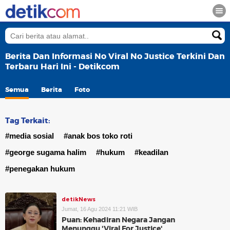
Berita Dan Informasi No Viral No Justice Terkini Dan
Terbaru Hari Ini - Detikcom
Semua
Berita
Foto
Tag Terkait:
#media sosial
#anak bos toko roti
#george sugama halim
#hukum
#keadilan
#penegakan hukum
detikNews
Jumat, 16 Agu 2024 11:21 WIB
Puan: Kehadiran Negara Jangan
Menunggu 'Viral For Justice'