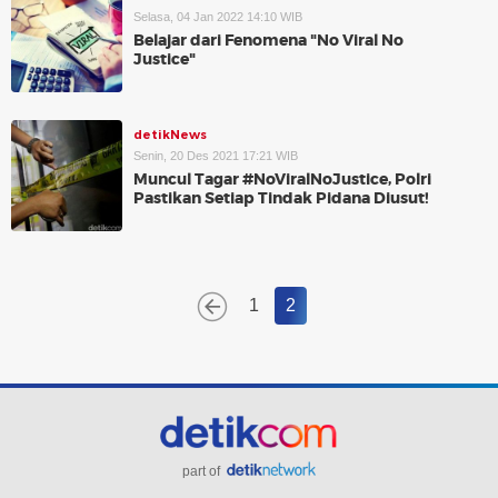
Selasa, 04 Jan 2022 14:10 WIB
Belajar dari Fenomena "No Viral No
Justice"
detikNews
Senin, 20 Des 2021 17:21 WIB
Muncul Tagar #NoViralNoJustice, Polri
Pastikan Setiap Tindak Pidana Diusut!
1
2
part of