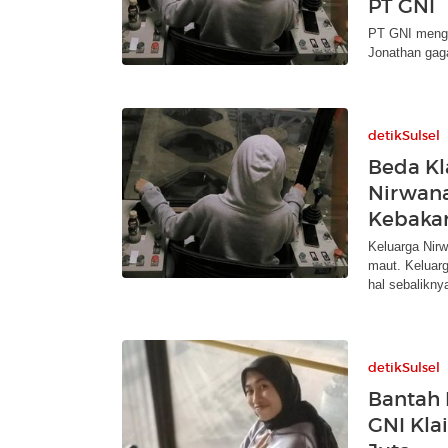
PT GNI
PT GNI mengu
Jonathan gaga
detikSulsel
Beda Kl
Nirwana
Kebaka
Keluarga Nirw
maut. Keluar
hal sebalikny
detikSulsel
Bantah 
GNI Kla