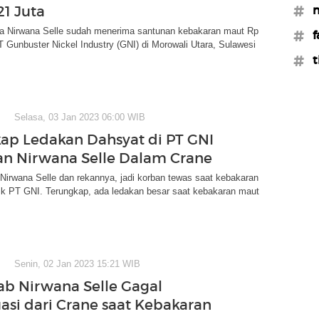
21 Juta
#n
ga Nirwana Selle sudah menerima santunan kebakaran maut Rp
#f
PT Gunbuster Nickel Industry (GNI) di Morowali Utara, Sulawesi
#t
Selasa, 03 Jan 2023 06:00 WIB
ap Ledakan Dahsyat di PT GNI
n Nirwana Selle Dalam Crane
Nirwana Selle dan rekannya, jadi korban tewas saat kebakaran
lik PT GNI. Terungkap, ada ledakan besar saat kebakaran maut
Senin, 02 Jan 2023 15:21 WIB
b Nirwana Selle Gagal
asi dari Crane saat Kebakaran