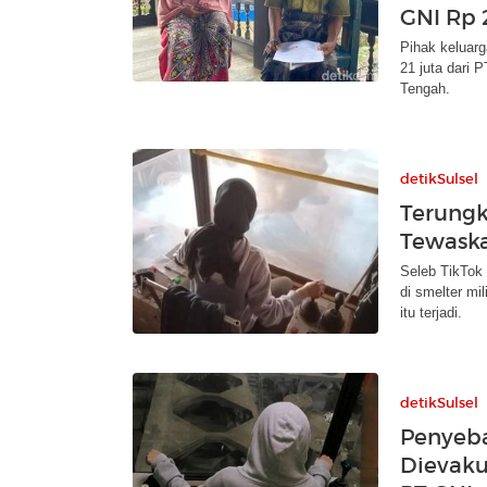
GNI Rp 
Pihak keluar
21 juta dari 
Tengah.
detikSulsel
Terungk
Tewaska
Seleb TikTok 
di smelter mi
itu terjadi.
detikSulsel
Penyeba
Dievaku