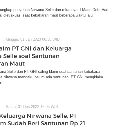
ngkap penyebab Nirwana Selle dan rekannya, I Made Defri Hari
l dievakuasi saat kebakaran maut beberapa waktu lalu.
Minggu, 01 Jan 2023 06:30 WIB
aim PT GNI dan Keluarga
 Selle soal Santunan
ran Maut
ana Selle dan PT GNI saling klaim soal santunan kebakaran
ga Nirwana mengaku belum ada santunan, PT GNI mengklaim
a.
Sabtu, 31 Des 2022 16:05 WIB
Keluarga Nirwana Selle, PT
im Sudah Beri Santunan Rp 21