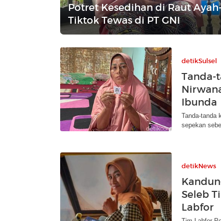
Potret Kesedihan di Raut Ayah-
Tiktok Tewas di PT GNI
detikSulsel
Tanda-t
Nirwana
Ibunda
Tanda-tanda 
sepekan sebe
detikNews
Kandun
Seleb T
Labfor
Tim Labfor Po