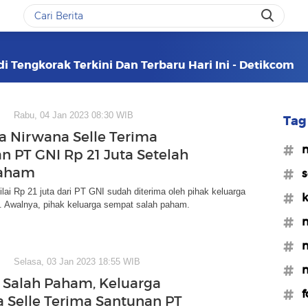
di Tengkorak Terkini Dan Terbaru Hari Ini - Detikcom
Rabu, 04 Jan 2023 08:30 WIB
Tag 
a Nirwana Selle Terima
#n
n PT GNI Rp 21 Juta Setelah
Paham
#s
lai Rp 21 juta dari PT GNI sudah diterima oleh pihak keluarga
#k
. Awalnya, pihak keluarga sempat salah paham.
#n
#n
Selasa, 03 Jan 2023 18:55 WIB
#n
Salah Paham, Keluarga
#f
 Selle Terima Santunan PT