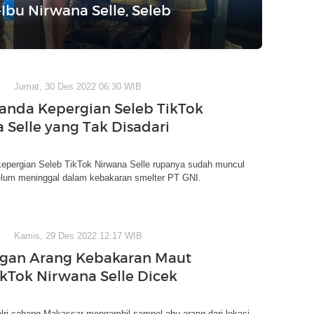
Ibu Nirwana Selle, Seleb
Jumat, 30 Des 2022 06:30 WIB
anda Kepergian Seleb TikTok
 Selle yang Tak Disadari
kepergian Seleb TikTok Nirwana Selle rupanya sudah muncul
lum meninggal dalam kebakaran smelter PT GNI.
Kamis, 29 Des 2022 12:17 WIB
gan Arang Kebakaran Maut
ikTok Nirwana Selle Dicek
lri cabang Makassar mengambil sampel abu arang dari lokasi