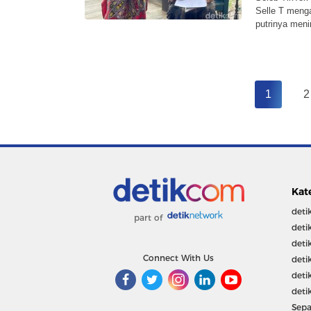
Selle T meng
putrinya meni
1
2
Kat
deti
part of
deti
deti
Connect With Us
deti
deti
deti
Sepa