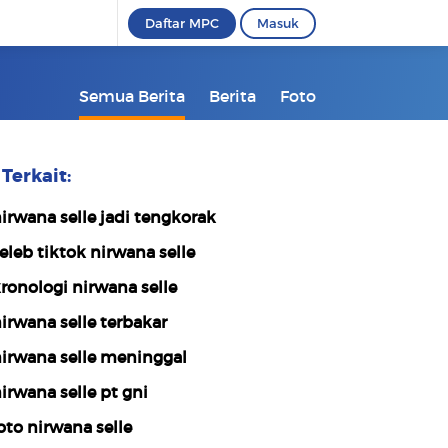
Daftar MPC
Masuk
Semua Berita
Berita
Foto
Terkait:
irwana selle jadi tengkorak
eleb tiktok nirwana selle
ronologi nirwana selle
irwana selle terbakar
irwana selle meninggal
irwana selle pt gni
oto nirwana selle