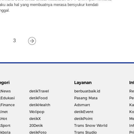
aku ada hal yang membuatnya merasa bersyukur kendati
nggal.
3
egori
Layanan
In
kNews
detikTravel
berbuatbaik.id
Re
kEdukasi
detikFood
Pasang Mata
Pe
kFinance
detikHealth
Adsmart
Ka
kInet
Wolipop
detikEvent
Ko
kHot
detikX
detikPoint
Me
kSport
20Detik
Trans Snow World
In
kbola
detikFoto
Trans Studio
Pr