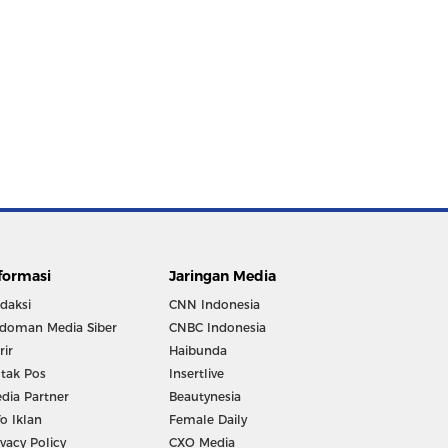
formasi
Jaringan Media
daksi
CNN Indonesia
doman Media Siber
CNBC Indonesia
rir
Haibunda
tak Pos
Insertlive
dia Partner
Beautynesia
fo Iklan
Female Daily
ivacy Policy
CXO Media