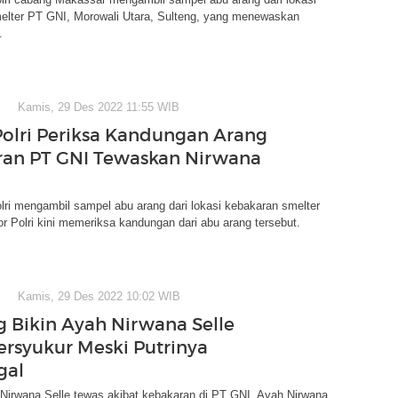
elter PT GNI, Morowali Utara, Sulteng, yang menewaskan
.
Kamis, 29 Des 2022 11:55 WIB
Polri Periksa Kandungan Arang
an PT GNI Tewaskan Nirwana
lri mengambil sampel abu arang dari lokasi kebakaran smelter
r Polri kini memeriksa kandungan dari abu arang tersebut.
Kamis, 29 Des 2022 10:02 WIB
g Bikin Ayah Nirwana Selle
ersyukur Meski Putrinya
gal
Nirwana Selle tewas akibat kebakaran di PT GNI. Ayah Nirwana,