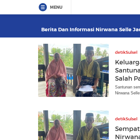
MENU
Berita Dan Informasi Nirwana Selle Ja
detikSulsel
Keluarg
Santuna
Salah 
Santunan seni
Nirwana Selle
detikSulsel
Sempat 
Nirwana