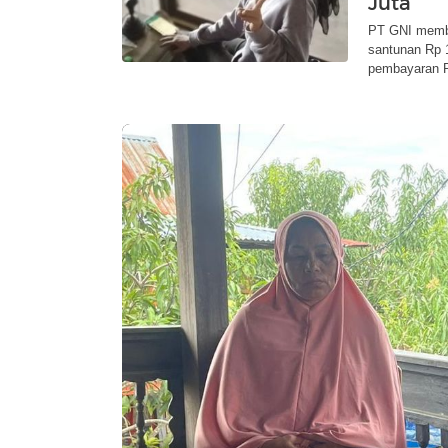
Juta
PT GNI memba
santunan Rp 
pembayaran R