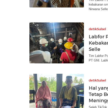
kebakaran sm
Nirwana Selle
detikSulsel
Labfor 
Kebakar
Selle
Tim Labfor Po
PT GNI. Labfo
detikSulsel
Hal yan
Tetap B
Mening
Seleb TikTok 