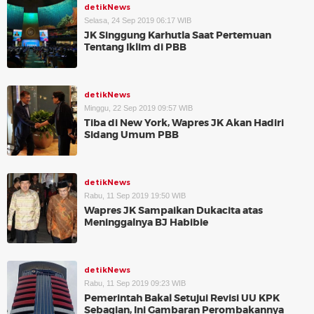
detikNews
Selasa, 24 Sep 2019 06:17 WIB
JK Singgung Karhutla Saat Pertemuan
Tentang Iklim di PBB
detikNews
Minggu, 22 Sep 2019 09:57 WIB
Tiba di New York, Wapres JK Akan Hadiri
Sidang Umum PBB
detikNews
Rabu, 11 Sep 2019 19:50 WIB
Wapres JK Sampaikan Dukacita atas
Meninggalnya BJ Habibie
detikNews
Rabu, 11 Sep 2019 09:23 WIB
Pemerintah Bakal Setujui Revisi UU KPK
Sebagian, Ini Gambaran Perombakannya