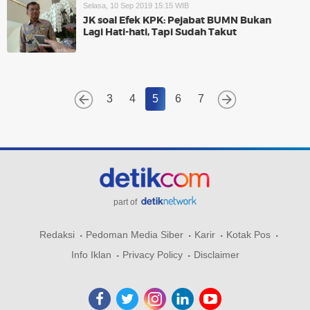
Selasa, 10 Sep 2019 15:15 WIB
JK soal Efek KPK: Pejabat BUMN Bukan
Lagi Hati-hati, Tapi Sudah Takut
3
4
5
6
7
part of
Redaksi
Pedoman Media Siber
Karir
Kotak Pos
Info Iklan
Privacy Policy
Disclaimer