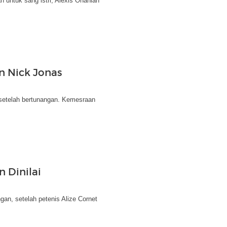
 untuk sang istri, Alexis Ohanian
n Nick Jonas
setelah bertunangan. Kemesraan
 Dinilai
an, setelah petenis Alize Cornet