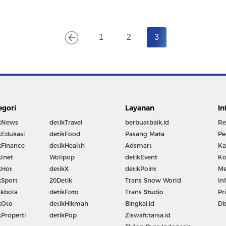
1
2
3
egori
Layanan
In
kNews
detikTravel
berbuatbaik.id
Re
kEdukasi
detikFood
Pasang Mata
Pe
kFinance
detikHealth
Adsmart
Ka
kInet
Wolipop
detikEvent
Ko
kHot
detikX
detikPoint
Me
kSport
20Detik
Trans Snow World
In
kbola
detikFoto
Trans Studio
Pr
kOto
detikHikmah
Bingkai.id
Di
kProperti
detikPop
Ziswafctarsa.id