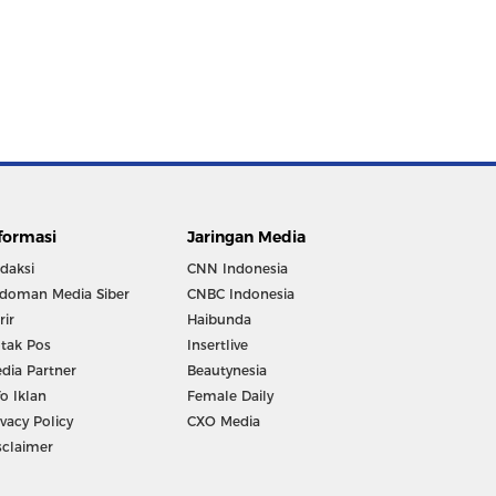
formasi
Jaringan Media
daksi
CNN Indonesia
doman Media Siber
CNBC Indonesia
rir
Haibunda
tak Pos
Insertlive
dia Partner
Beautynesia
fo Iklan
Female Daily
ivacy Policy
CXO Media
sclaimer