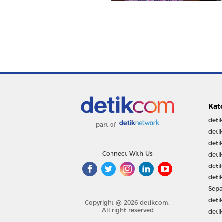
Kat
deti
part of
deti
deti
Connect With Us
deti
deti
deti
Sepa
deti
Copyright @ 2026 detikcom.
All right reserved
deti