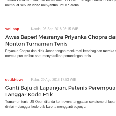
Serena Williams melaju ke babak final US Open. Sebagai bentuk dukungan
membuat sebuah video menyentuh untuk Serena.
Wolipop
Kamis, 06 Sep 2018 08:15 WIB
Awas Baper! Mesranya Priyanka Chopra da
Nonton Turnamen Tenis
Priyanka Chopra dan Nick Jonas tengah menikmati kebahagiaan mereka 
mereka pun terlihat saat menyaksikan pertandingan tenis
detikNews
Rabu, 29 Agu 2018 17:53 WIB
Ganti Baju di Lapangan, Petenis Perempuan
Langgar Kode Etik
Turnamen tenis US Open dilanda kontroversi anggapan seksisme di lapang
dinilai melanggar kode etik karena mengganti bajunya.