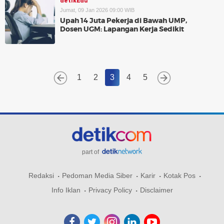
detikEdu
Jumat, 09 Jan 2026 09:00 WIB
Upah 14 Juta Pekerja di Bawah UMP,
Dosen UGM: Lapangan Kerja Sedikit
1
2
3
4
5
part of
Redaksi
Pedoman Media Siber
Karir
Kotak Pos
Info Iklan
Privacy Policy
Disclaimer