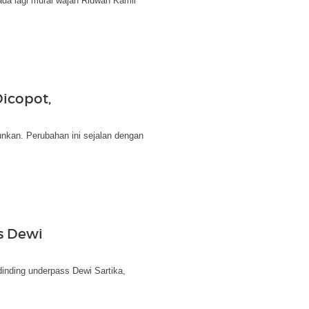
da lagi mural wajah Ridwan Kamil
icopot,
unkan. Perubahan ini sejalan dengan
s Dewi
inding underpass Dewi Sartika,