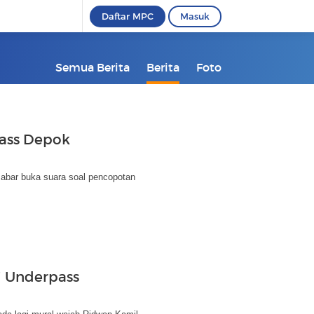
Daftar MPC
Masuk
Semua Berita
Berita
Foto
pass Depok
abar buka suara soal pencopotan
i Underpass