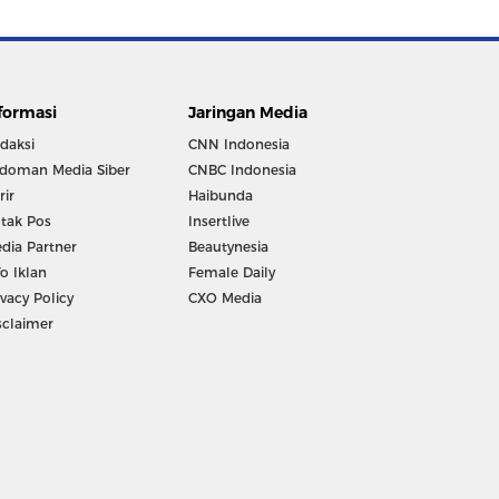
formasi
Jaringan Media
daksi
CNN Indonesia
doman Media Siber
CNBC Indonesia
rir
Haibunda
tak Pos
Insertlive
dia Partner
Beautynesia
fo Iklan
Female Daily
ivacy Policy
CXO Media
sclaimer