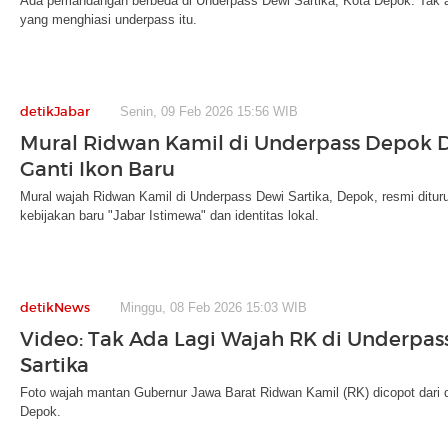
Ada pemandangan berbeda di Underpass Dewi Sartika, Kota Depok. Tak a
yang menghiasi underpass itu.
detikJabar
Senin, 09 Feb 2026 15:56 WIB
Mural Ridwan Kamil di Underpass Depok D
Ganti Ikon Baru
Mural wajah Ridwan Kamil di Underpass Dewi Sartika, Depok, resmi ditur
kebijakan baru "Jabar Istimewa" dan identitas lokal.
detikNews
Minggu, 08 Feb 2026 15:03 WIB
Video: Tak Ada Lagi Wajah RK di Underpas
Sartika
Foto wajah mantan Gubernur Jawa Barat Ridwan Kamil (RK) dicopot dari d
Depok.