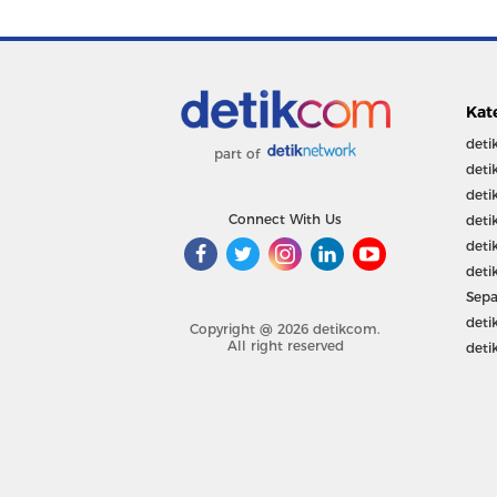
Kat
deti
part of
deti
deti
Connect With Us
deti
deti
deti
Sepa
deti
Copyright @ 2026 detikcom.
All right reserved
deti