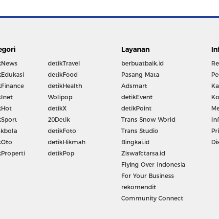
egori
Layanan
In
kNews
detikTravel
berbuatbaik.id
Re
kEdukasi
detikFood
Pasang Mata
Pe
kFinance
detikHealth
Adsmart
Ka
kInet
Wolipop
detikEvent
Ko
kHot
detikX
detikPoint
Me
kSport
20Detik
Trans Snow World
In
kbola
detikFoto
Trans Studio
Pr
kOto
detikHikmah
Bingkai.id
Di
kProperti
detikPop
Ziswafctarsa.id
Flying Over Indonesia
For Your Business
rekomendit
Community Connect