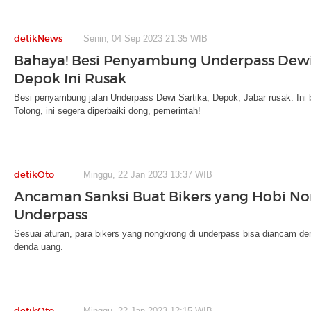
detikNews
Senin, 04 Sep 2023 21:35 WIB
Bahaya! Besi Penyambung Underpass Dewi
Depok Ini Rusak
Besi penyambung jalan Underpass Dewi Sartika, Depok, Jabar rusak. Ini
Tolong, ini segera diperbaiki dong, pemerintah!
detikOto
Minggu, 22 Jan 2023 13:37 WIB
Ancaman Sanksi Buat Bikers yang Hobi No
Underpass
Sesuai aturan, para bikers yang nongkrong di underpass bisa diancam d
denda uang.
detikOto
Minggu, 22 Jan 2023 12:15 WIB