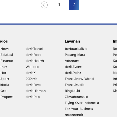
1
2
egori
Layanan
In
kNews
detikTravel
berbuatbaik.id
Re
kEdukasi
detikFood
Pasang Mata
Pe
kFinance
detikHealth
Adsmart
Ka
kInet
Wolipop
detikEvent
Ko
kHot
detikX
detikPoint
Me
kSport
20Detik
Trans Snow World
In
kbola
detikFoto
Trans Studio
Pr
kOto
detikHikmah
Bingkai.id
Di
kProperti
detikPop
Ziswafctarsa.id
Flying Over Indonesia
For Your Business
rekomendit