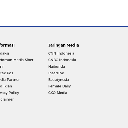
formasi
Jaringan Media
daksi
CNN Indonesia
doman Media Siber
CNBC Indonesia
rir
Haibunda
tak Pos
Insertlive
dia Partner
Beautynesia
fo Iklan
Female Daily
ivacy Policy
CXO Media
sclaimer