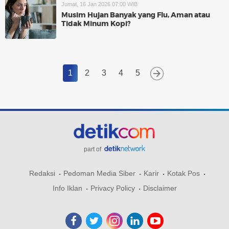
Jumat, 16 Jan 2026 07:00 WIB
Musim Hujan Banyak yang Flu, Aman atau
Tidak Minum Kopi?
1
2
3
4
5
part of
Redaksi
Pedoman Media Siber
Karir
Kotak Pos
Info Iklan
Privacy Policy
Disclaimer