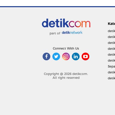
Kat
deti
part of
deti
deti
Connect With Us
deti
deti
deti
Sepa
deti
Copyright @ 2026 detikcom.
All right reserved
deti