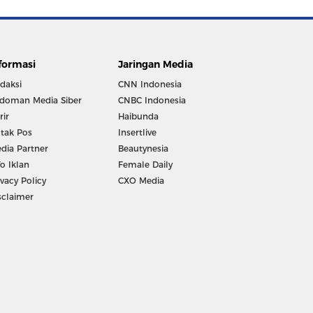
formasi
Jaringan Media
daksi
CNN Indonesia
doman Media Siber
CNBC Indonesia
rir
Haibunda
tak Pos
Insertlive
dia Partner
Beautynesia
fo Iklan
Female Daily
ivacy Policy
CXO Media
sclaimer