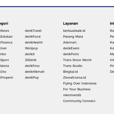
egori
Layanan
In
kNews
detikTravel
berbuatbaik.id
Re
kEdukasi
detikFood
Pasang Mata
Pe
kFinance
detikHealth
Adsmart
Ka
kInet
Wolipop
detikEvent
Ko
kHot
detikX
detikPoint
Me
kSport
20Detik
Trans Snow World
In
kbola
detikFoto
Trans Studio
Pr
kOto
detikHikmah
Bingkai.id
Di
kProperti
detikPop
Ziswafctarsa.id
Flying Over Indonesia
For Your Business
rekomendit
Community Connect