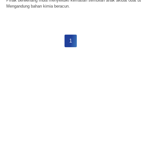
Pihak berwenang India menyelidiki kematian sembilan anak akibat obat ba
Mengandung bahan kimia beracun.
1