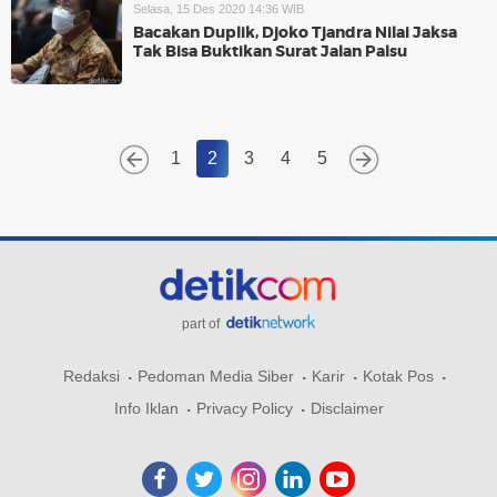
Selasa, 15 Des 2020 14:36 WIB
Bacakan Duplik, Djoko Tjandra Nilai Jaksa
Tak Bisa Buktikan Surat Jalan Palsu
1
2
3
4
5
part of
Redaksi
Pedoman Media Siber
Karir
Kotak Pos
Info Iklan
Privacy Policy
Disclaimer