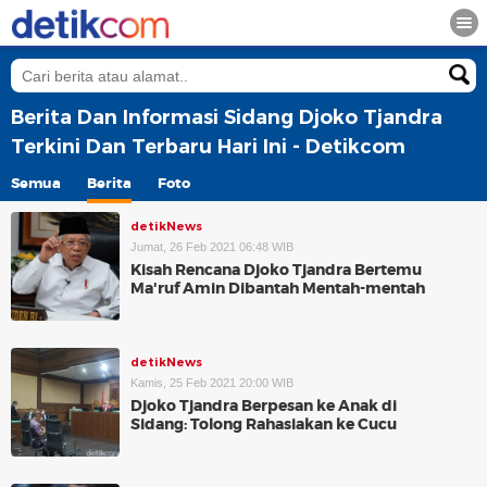
Berita Dan Informasi Sidang Djoko Tjandra
Terkini Dan Terbaru Hari Ini - Detikcom
Semua
Berita
Foto
detikNews
Jumat, 26 Feb 2021 06:48 WIB
Kisah Rencana Djoko Tjandra Bertemu
Ma'ruf Amin Dibantah Mentah-mentah
detikNews
Kamis, 25 Feb 2021 20:00 WIB
Djoko Tjandra Berpesan ke Anak di
Sidang: Tolong Rahasiakan ke Cucu