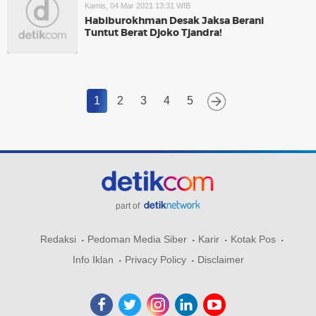
Kamis, 04 Mar 2021 13:31 WIB
Habiburokhman Desak Jaksa Berani
Tuntut Berat Djoko Tjandra!
1
2
3
4
5
part of
Redaksi
Pedoman Media Siber
Karir
Kotak Pos
Info Iklan
Privacy Policy
Disclaimer