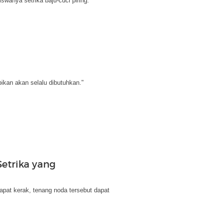
siswanya setrika baju-cuci piring.
ikan akan selalu dibutuhkan."
Setrika yang
dapat kerak, tenang noda tersebut dapat