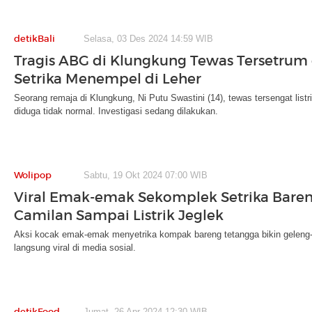
detikBali
Selasa, 03 Des 2024 14:59 WIB
Tragis ABG di Klungkung Tewas Tersetrum
Setrika Menempel di Leher
Seorang remaja di Klungkung, Ni Putu Swastini (14), tewas tersengat listr
diduga tidak normal. Investigasi sedang dilakukan.
Wolipop
Sabtu, 19 Okt 2024 07:00 WIB
Viral Emak-emak Sekomplek Setrika Bare
Camilan Sampai Listrik Jeglek
Aksi kocak emak-emak menyetrika kompak bareng tetangga bikin geleng-g
langsung viral di media sosial.
detikFood
Jumat, 26 Apr 2024 12:30 WIB