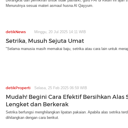
Berangkat dari pemikiran untuk tidak patriarki, guru PAI di Kediri ini ajari 
Menurutnya sesuai materi asmaul husna Al Qayyum.
detikNews
Minggu, 20 Jul 2025 14:11 WIB
Setrika, Musuh Sejuta Umat
"Selama manusia masih memakai baju, setrika atau cara lain untuk merap
detikProperti
Selasa, 25 Feb 2025 06:59 WIB
Mudah! Begini Cara Efektif Bersihkan Alas 
Lengket dan Berkerak
Setrika berfungsi menghilangkan lipatan pakaian. Apabila alas setrika ter
dihilangkan dengan cara berikut.