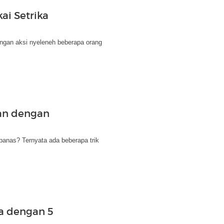
ai Setrika
gan aksi nyeleneh beberapa orang
ian dengan
panas? Ternyata ada beberapa trik
ka dengan 5