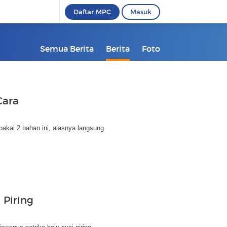
Daftar MPC
Masuk
Semua Berita
Berita
Foto
Cara
akai 2 bahan ini, alasnya langsung
 Piring