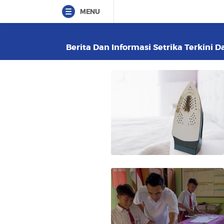
MENU
Berita Dan Informasi Setrika Terkini D