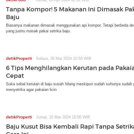
Tanpa Kompor! 5 Makanan Ini Dimasak Pak
Baju
Biasanya makanan dimasak menggunakan api kompor. Tetapi berbeda den
yang justru masak pakai setrika baju.
detikProperti
Selasa, 26 Mar 2024 10:59 WIB
6 Tips Menghilangkan Kerutan pada Paka
Cepat
Suka sebal kerutan di baju susah hilang meskipun sudah suhunya sudah 
menyetrika agar pakaian licin
detikProperti
Jumat, 15 Mar 2024 15:00 WIB
Baju Kusut Bisa Kembali Rapi Tanpa Setri