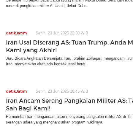
Serangan itu terjadi pada Sabtu (28/2) malam waktu Doha. Serangan rudal
radar di pangkalan militer Al Udeid, dekat Doha.
detikJatim
Senin, 23 Jun 2025 22:30 WIB
Iran Usai Diserang AS: Tuan Trump, Anda M
Kami yang Akhiri
Juru Bicara Angkatan Bersenjata Iran, Ibrahim Zolfaqari, mengancam Trum
Iran, menyatakan akan ada konsekuensi berat.
detikJatim
Senin, 23 Jun 2025 18:45 WIB
Iran Ancam Serang Pangkalan Militer AS: T
Sah Bagi Kami!
Pemerintah Iran mengancam akan menyerang pangkalan militer AS di Tim
serangan udara yang menghancurkan program nuklirnya.