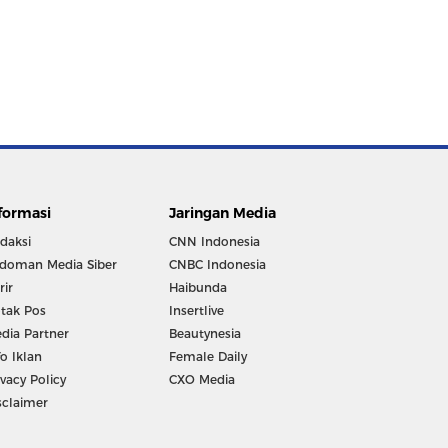
formasi
Jaringan Media
daksi
CNN Indonesia
doman Media Siber
CNBC Indonesia
rir
Haibunda
tak Pos
Insertlive
dia Partner
Beautynesia
fo Iklan
Female Daily
ivacy Policy
CXO Media
sclaimer