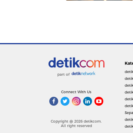
Kat
deti
part of
deti
deti
Connect With Us
deti
deti
deti
Sepa
deti
Copyright @ 2026 detikcom.
All right reserved
deti