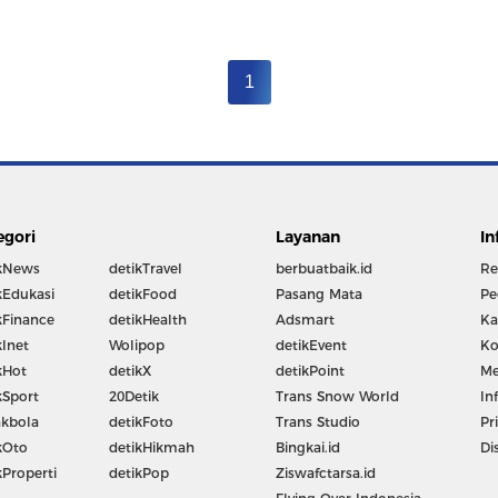
1
egori
Layanan
In
kNews
detikTravel
berbuatbaik.id
Re
kEdukasi
detikFood
Pasang Mata
Pe
kFinance
detikHealth
Adsmart
Ka
kInet
Wolipop
detikEvent
Ko
kHot
detikX
detikPoint
Me
kSport
20Detik
Trans Snow World
In
kbola
detikFoto
Trans Studio
Pr
kOto
detikHikmah
Bingkai.id
Di
kProperti
detikPop
Ziswafctarsa.id