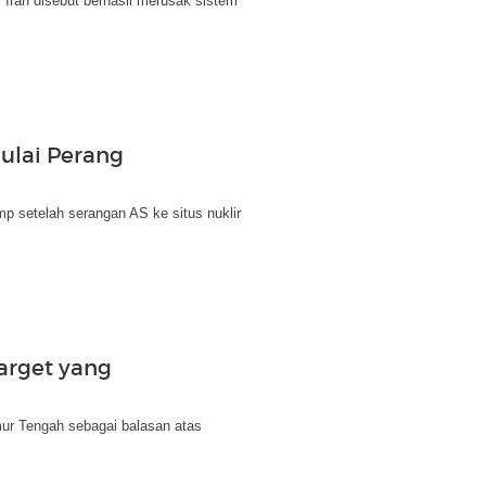
 Iran disebut berhasil merusak sistem
ulai Perang
p setelah serangan AS ke situs nuklir
arget yang
ur Tengah sebagai balasan atas