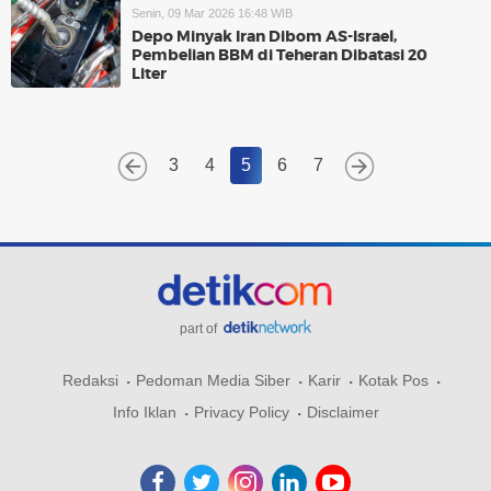
Senin, 09 Mar 2026 16:48 WIB
Depo Minyak Iran Dibom AS-Israel,
Pembelian BBM di Teheran Dibatasi 20
Liter
3
4
5
6
7
part of
Redaksi
Pedoman Media Siber
Karir
Kotak Pos
Info Iklan
Privacy Policy
Disclaimer