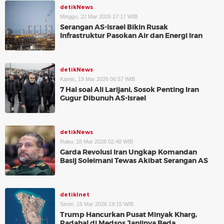
detikNews
Minggu, 22 Mar 2026 17:17 WIB
Serangan AS-Israel Bikin Rusak
Infrastruktur Pasokan Air dan Energi Iran
detikNews
Kamis, 19 Mar 2026 06:57 WIB
7 Hal soal Ali Larijani, Sosok Penting Iran
Gugur Dibunuh AS-Israel
detikNews
Rabu, 18 Mar 2026 02:48 WIB
Garda Revolusi Iran Ungkap Komandan
Basij Soleimani Tewas Akibat Serangan AS
detikInet
Senin, 16 Mar 2026 19:15 WIB
Trump Hancurkan Pusat Minyak Kharg,
Padahal di Medsos Janjinya Beda