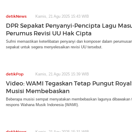
detikNews
Kamis, 21 Agu 2025 15:43 WIB
DPR Sepakat Penyanyi-Pencipta Lagu Mas
Perumus Revisi UU Hak Cipta
Sufmi memastikan keterlibatan penyanyi dan komposer dalam perumusan 
sepakat untuk segera menyelesaikan revisi UU tersebut.
detikPop
Kamis, 21 Agu 2025 15:39 WIB
Video: WAMI Tegaskan Tetap Pungut Royal
Musisi Membebaskan
Beberapa musisi sempat menyatakan membebaskan lagunya dibawakan ta
respons Wahana Musik Indonesia (WAMI).
detikNews
Kamis, 21 Agu 2025 15:31 WIB