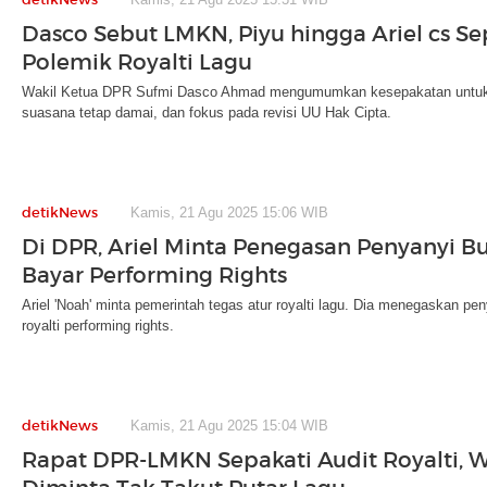
Dasco Sebut LMKN, Piyu hingga Ariel cs Se
Polemik Royalti Lagu
Wakil Ketua DPR Sufmi Dasco Ahmad mengumumkan kesepakatan untuk ak
suasana tetap damai, dan fokus pada revisi UU Hak Cipta.
detikNews
Kamis, 21 Agu 2025 15:06 WIB
Di DPR, Ariel Minta Penegasan Penyanyi B
Bayar Performing Rights
Ariel 'Noah' minta pemerintah tegas atur royalti lagu. Dia menegaskan pe
royalti performing rights.
detikNews
Kamis, 21 Agu 2025 15:04 WIB
Rapat DPR-LMKN Sepakati Audit Royalti, 