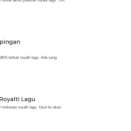
untuk akhiri polemik royalti lagu. Tim
pingan
N terkait royalti lagu. Ada yang
 Royalti Lagu
elunasi royalti lagu. Usul itu akan