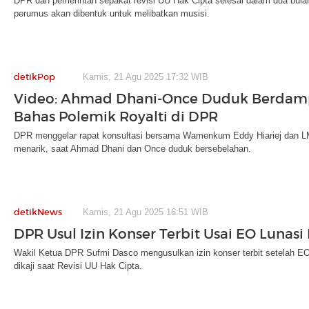
DPR dan pemerintah sepakat revisi UU Hak Cipta selesai dalam dua bulan 
perumus akan dibentuk untuk melibatkan musisi.
detikPop
Kamis, 21 Agu 2025 17:32 WIB
Video: Ahmad Dhani-Once Duduk Berdam
Bahas Polemik Royalti di DPR
DPR menggelar rapat konsultasi bersama Wamenkum Eddy Hiariej dan LMK
menarik, saat Ahmad Dhani dan Once duduk bersebelahan.
detikNews
Kamis, 21 Agu 2025 16:51 WIB
DPR Usul Izin Konser Terbit Usai EO Lunasi
Wakil Ketua DPR Sufmi Dasco mengusulkan izin konser terbit setelah EO m
dikaji saat Revisi UU Hak Cipta.