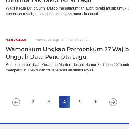
Diminta Tak Takut Putar Lagu
Wakil Ketua DPR Sufmi Dasco mengumumkan audit royalti musik untuk
penarikan royalti, menjaga situasi insan musik kondusif.
detikNews
Kamis, 21 Agu 2025 14:26 WIB
Wamenkum Ungkap Permenkum 27 Wajib
Unggah Data Pencipta Lagu
Pemerintah terbitkan Peraturan Menteri Hukum Nomor 27 Tahun 2025 untuk 
memperkuat LMKN dan transparansi distribusi royalti.
2
3
4
5
6