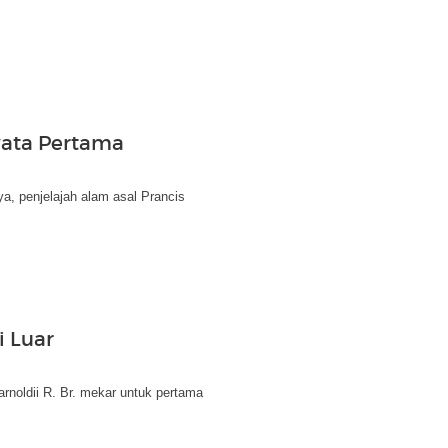
yata Pertama
ya, penjelajah alam asal Prancis
i Luar
noldii R. Br. mekar untuk pertama