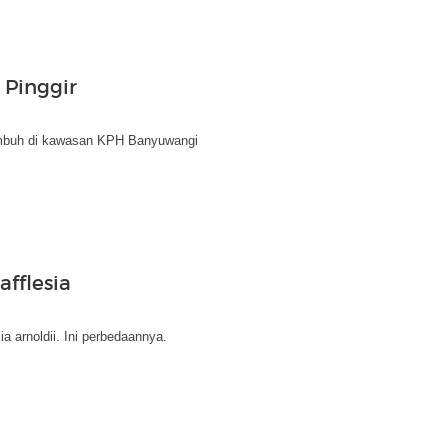
 Pinggir
tumbuh di kawasan KPH Banyuwangi
fflesia
a arnoldii. Ini perbedaannya.