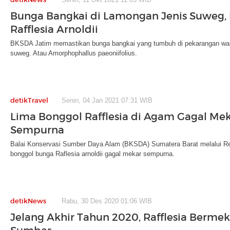
Bunga Bangkai di Lamongan Jenis Suweg,
Rafflesia Arnoldii
BKSDA Jatim memastikan bunga bangkai yang tumbuh di pekarangan war
suweg. Atau Amorphophallus paeoniifolius.
detikTravel
Senin, 04 Jan 2021 07:31 WIB
Lima Bonggol Rafflesia di Agam Gagal Me
Sempurna
Balai Konservasi Sumber Daya Alam (BKSDA) Sumatera Barat melalui 
bonggol bunga Raflesia arnoldii gagal mekar sempurna.
detikNews
Rabu, 30 Des 2020 01:06 WIB
Jelang Akhir Tahun 2020, Rafflesia Bermek