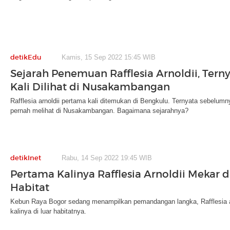
detikEdu
Kamis, 15 Sep 2022 15:45 WIB
Sejarah Penemuan Rafflesia Arnoldii, Tern
Kali Dilihat di Nusakambangan
Rafflesia arnoldii pertama kali ditemukan di Bengkulu. Ternyata sebelumn
pernah melihat di Nusakambangan. Bagaimana sejarahnya?
detikInet
Rabu, 14 Sep 2022 19:45 WIB
Pertama Kalinya Rafflesia Arnoldii Mekar d
Habitat
Kebun Raya Bogor sedang menampilkan pemandangan langka, Rafflesia ar
kalinya di luar habitatnya.