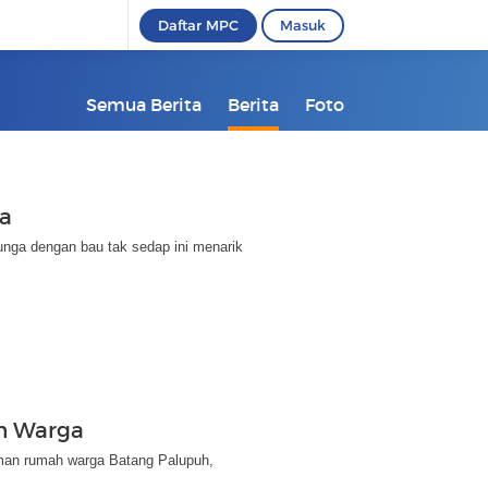
Daftar MPC
Masuk
Semua Berita
Berita
Foto
ga
nga dengan bau tak sedap ini menarik
h Warga
laman rumah warga Batang Palupuh,