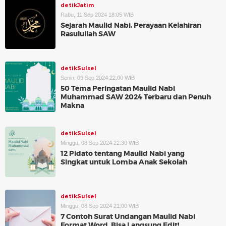
detikJatim
Rabu, 11 Sep 2024 18:05 WIB
Sejarah Maulid Nabi, Perayaan Kelahiran
Rasulullah SAW
detikSulsel
Senin, 09 Sep 2024 22:00 WIB
50 Tema Peringatan Maulid Nabi
Muhammad SAW 2024 Terbaru dan Penuh
Makna
detikSulsel
Minggu, 08 Sep 2024 22:30 WIB
12 Pidato tentang Maulid Nabi yang
Singkat untuk Lomba Anak Sekolah
detikSulsel
Minggu, 08 Sep 2024 21:00 WIB
7 Contoh Surat Undangan Maulid Nabi
Format Word, Bisa Langsung Edit!