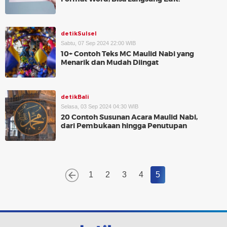
detikSulsel
Sabtu, 07 Sep 2024 22:00 WIB
10+ Contoh Teks MC Maulid Nabi yang
Menarik dan Mudah Diingat
detikBali
Selasa, 03 Sep 2024 04:30 WIB
20 Contoh Susunan Acara Maulid Nabi,
dari Pembukaan hingga Penutupan
1
2
3
4
5