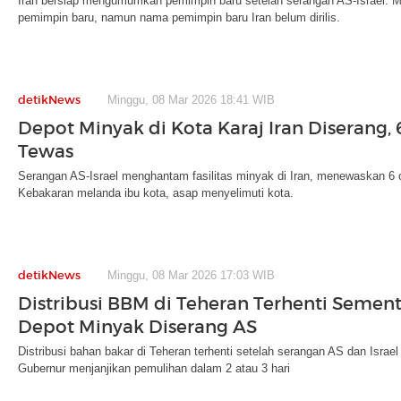
Iran bersiap mengumumkan pemimpin baru setelah serangan AS-Israel. Ma
pemimpin baru, namun nama pemimpin baru Iran belum dirilis.
detikNews
Minggu, 08 Mar 2026 18:41 WIB
Depot Minyak di Kota Karaj Iran Diserang,
Tewas
Serangan AS-Israel menghantam fasilitas minyak di Iran, menewaskan 6 o
Kebakaran melanda ibu kota, asap menyelimuti kota.
detikNews
Minggu, 08 Mar 2026 17:03 WIB
Distribusi BBM di Teheran Terhenti Sement
Depot Minyak Diserang AS
Distribusi bahan bakar di Teheran terhenti setelah serangan AS dan Israel
Gubernur menjanjikan pemulihan dalam 2 atau 3 hari