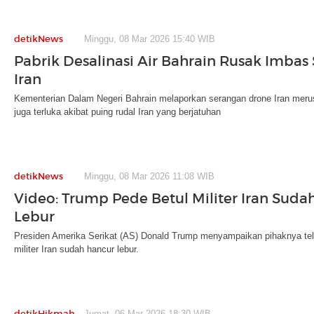
detikNews
Minggu, 08 Mar 2026 15:40 WIB
Pabrik Desalinasi Air Bahrain Rusak Imbas
Iran
Kementerian Dalam Negeri Bahrain melaporkan serangan drone Iran merus
juga terluka akibat puing rudal Iran yang berjatuhan
detikNews
Minggu, 08 Mar 2026 11:08 WIB
Video: Trump Pede Betul Militer Iran Suda
Lebur
Presiden Amerika Serikat (AS) Donald Trump menyampaikan pihaknya tel
militer Iran sudah hancur lebur.
detikHikmah
Jumat, 06 Mar 2026 18:30 WIB