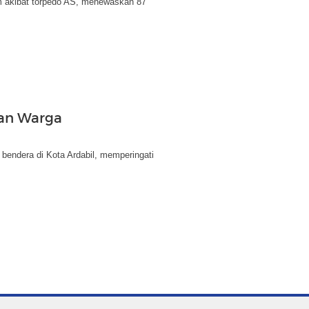
am akibat torpedo AS, menewaskan 87
uan Warga
endera di Kota Ardabil, memperingati