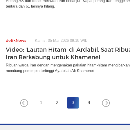
Perang AS dan Israel melawan Iran berlanjut. Kapal perang Iran tenggel
tentara dan 61 lainnya hilang.
detikNews
Kamis, 05 Mar 2026 09:18 WIB
Video: 'Lautan Hitam' di Ardabil, Saat Rib
Iran Berkabung untuk Khamenei
Ribuan warga Iran dengan mengenakan pakaian hitam-hitam mengibarkan b
mendiang pemimpin tertinggi Ayatollah Ali Khamenei.
1
2
3
4