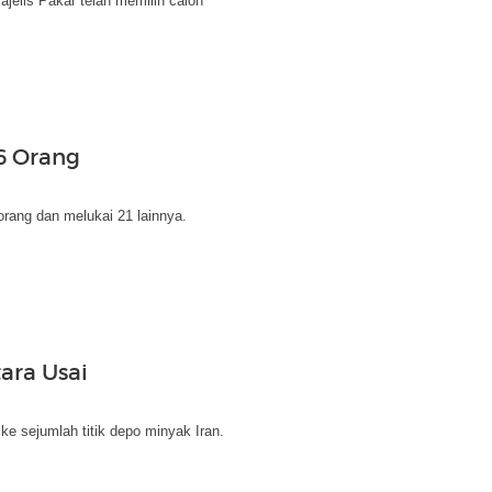
jelis Pakar telah memilih calon
 6 Orang
rang dan melukai 21 lainnya.
ara Usai
 ke sejumlah titik depo minyak Iran.