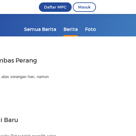
Daftar MPC
Masuk
Semua Berita
Berita
Foto
Imbas Perang
 atas serangan Iran, namun
i Baru