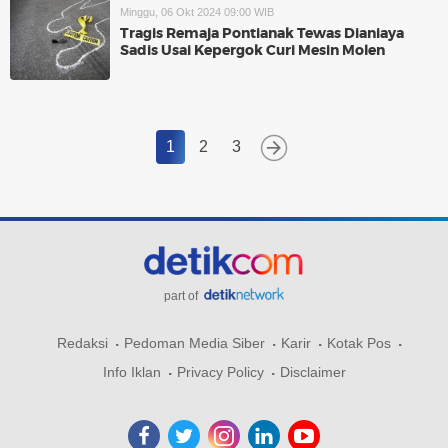
Minggu, 06 Okt 2024 09:00 WIB
Tragis Remaja Pontianak Tewas Dianiaya
Sadis Usai Kepergok Curi Mesin Molen
1
2
3
part of
Redaksi
Pedoman Media Siber
Karir
Kotak Pos
Info Iklan
Privacy Policy
Disclaimer