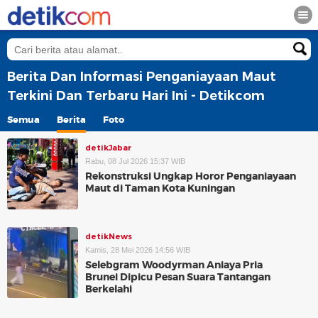
Berita Dan Informasi Penganiayaan Maut
Terkini Dan Terbaru Hari Ini - Detikcom
Semua
Berita
Foto
detikJabar
Rabu, 08 Jul 2026 15:37 WIB
Rekonstruksi Ungkap Horor Penganiayaan
Maut di Taman Kota Kuningan
detikNews
Kamis, 28 Mei 2026 14:56 WIB
Selebgram Woodyrman Aniaya Pria
Brunei Dipicu Pesan Suara Tantangan
Berkelahi