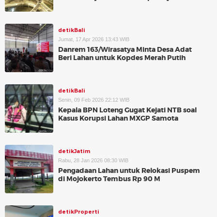
detikBali
Jumat, 17 Apr 2026 13:43 WIB
Danrem 163/Wirasatya Minta Desa Adat
Beri Lahan untuk Kopdes Merah Putih
detikBali
Senin, 09 Feb 2026 22:12 WIB
Kepala BPN Loteng Gugat Kejati NTB soal
Kasus Korupsi Lahan MXGP Samota
detikJatim
Rabu, 28 Jan 2026 08:30 WIB
Pengadaan Lahan untuk Relokasi Puspem
di Mojokerto Tembus Rp 90 M
detikProperti