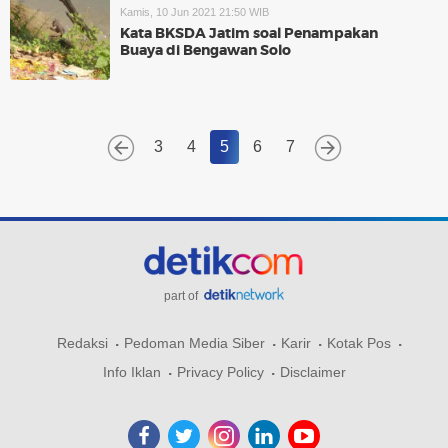
Kamis, 10 Jun 2021 21:50 WIB
Kata BKSDA Jatim soal Penampakan
Buaya di Bengawan Solo
3
4
5
6
7
part of
Redaksi
Pedoman Media Siber
Karir
Kotak Pos
Info Iklan
Privacy Policy
Disclaimer