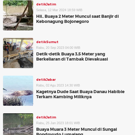
detikJatim
Selasa, 12 Mar 2024 18:59 WIB
Hii.. Buaya 2 Meter Muncul saat Banjir di
Kebonagung Bojonegoro
detikSumut
Rabu, 20 Sep 2023 04:00 WIB
Detik-detik Buaya 3,5 Meter yang
Berkeliaran di Tambak Dievakuasi
detikJabar
Rabu, 02 Agu 2023 14:30 WIB
Kagetnya Dude Saat Buaya Danau Habibie
Terkam Kambing Miliknya
detikJatim
Rabu, 25 Jan 2023 18:01 WIB
Buaya Muara 3 Meter Muncul di Sungai
Bondoyudo Lumajang