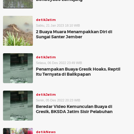
detikJatim
Sabtu, 21 Jan 2023 18:10 WIB
2 Buaya Muara Menampakkan Diri di
Sungai Santer Jember
detikJatim
Selasa, 06 Des 2022 23:49 WIB
Penampakan Buaya Gresik Hoaks, Reptil
Itu Ternyata di Balikpapan
detikJatim
Senin, 05 Des 2022 20:23 WIB
Beredar Video Kemunculan Buaya di
Gresik, BKSDA Jatim Sisir Pelabuhan
detikNews