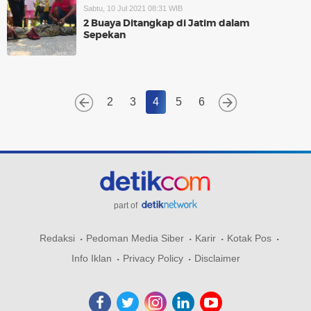
Sabtu, 10 Jul 2021 08:31 WIB
2 Buaya Ditangkap di Jatim dalam
Sepekan
2
3
4
5
6
part of
Redaksi
Pedoman Media Siber
Karir
Kotak Pos
Info Iklan
Privacy Policy
Disclaimer