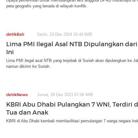
Upaya pemerintah untuk memulangkan eks anggota DPRD Indramayu di M
peta geografis yang berada di wilayah konflik.
detikBali
Senin, 23 Des 2024 15:44 WIB
Lima PMI Ilegal Asal NTB Dipulangkan dari
Ini
Lima PMI ilegal asal NTB yang terjebak di Suriah akan dipulangkan ke Jak
namun dikirim ke Suriah.
detikNews
Jumat, 29 Des 2023 07:56 WIB
KBRI Abu Dhabi Pulangkan 7 WNI, Terdiri 
Tua dan Anak
KBRI di Abu Dhabi kembali memfasilitasi pemulangan 7 warga negara Ind