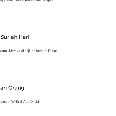
yanmar, Robiin terkendala dengan
 Suriah Hari
arta. Mereka dijanjikan kerja di Dubai,
dari Orang
onesia (WNI) di Abu Dhabi.