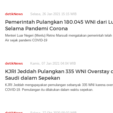
detikNews
Selasa, 26 Jan 2021 15:15 WIB
Pemerintah Pulangkan 180.045 WNI dari L
Selama Pandemi Corona
Menteri Luar Negeri (Menlu) Retno Marsudi mengatakan pemerintah tel
Air sejak pandemi COVID-19
detikNews
Kamis, 07 Jan 2021 04:04 WIB
KJRI Jeddah Pulangkan 335 WNI Overstay d
Saudi dalam Sepekan
KJRI Jeddah mengupayakan pemulangan sebanyak 335 WNI karena overs
COVID-19. Pemulangan itu dilakukan dalam waktu sepekan.
detikNews
Selasa, 27 Okt 2020 00:02 WIB