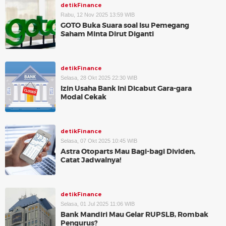
detikFinance
Rabu, 12 Nov 2025 13:59 WIB
GOTO Buka Suara soal Isu Pemegang
Saham Minta Dirut Diganti
detikFinance
Selasa, 28 Okt 2025 22:30 WIB
Izin Usaha Bank Ini Dicabut Gara-gara
Modal Cekak
detikFinance
Selasa, 07 Okt 2025 10:45 WIB
Astra Otoparts Mau Bagi-bagi Dividen,
Catat Jadwalnya!
detikFinance
Selasa, 01 Jul 2025 11:06 WIB
Bank Mandiri Mau Gelar RUPSLB, Rombak
Pengurus?