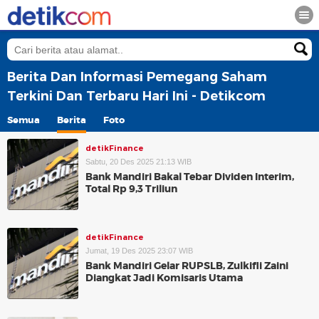
Berita Dan Informasi Pemegang Saham
Terkini Dan Terbaru Hari Ini - Detikcom
Semua
Berita
Foto
detikFinance
Sabtu, 20 Des 2025 21:13 WIB
Bank Mandiri Bakal Tebar Dividen Interim,
Total Rp 9,3 Triliun
detikFinance
Jumat, 19 Des 2025 23:07 WIB
Bank Mandiri Gelar RUPSLB, Zulkifli Zaini
Diangkat Jadi Komisaris Utama