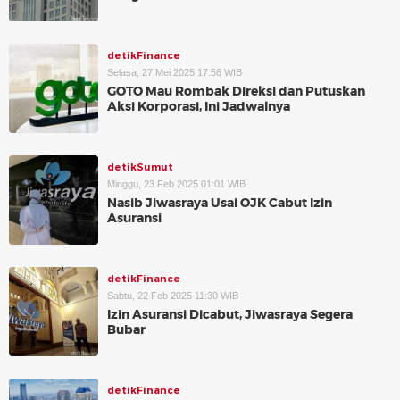
detikFinance
Selasa, 27 Mei 2025 17:56 WIB
GOTO Mau Rombak Direksi dan Putuskan
Aksi Korporasi, Ini Jadwalnya
detikSumut
Minggu, 23 Feb 2025 01:01 WIB
Nasib Jiwasraya Usai OJK Cabut Izin
Asuransi
detikFinance
Sabtu, 22 Feb 2025 11:30 WIB
Izin Asuransi Dicabut, Jiwasraya Segera
Bubar
detikFinance