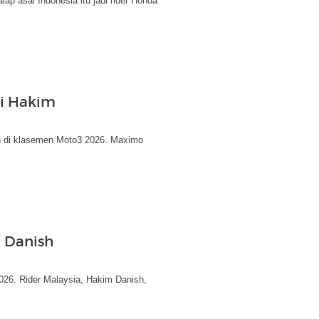
p asal Indonesia itu jadi rider Honda
i Hakim
h di klasemen Moto3 2026. Maximo
m Danish
026. Rider Malaysia, Hakim Danish,