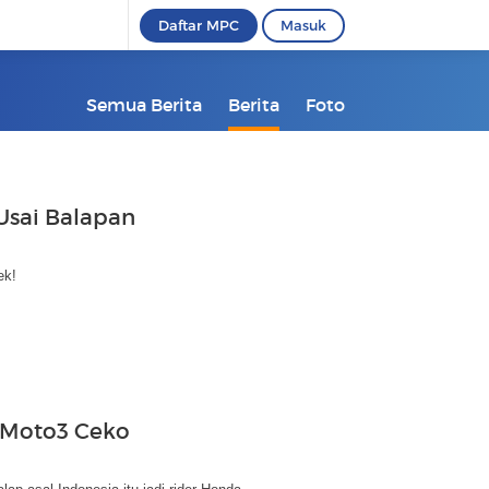
Daftar MPC
Masuk
Semua Berita
Berita
Foto
Usai Balapan
ek!
 Moto3 Ceko