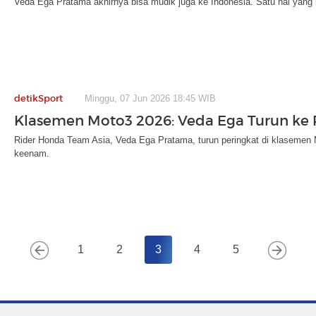
Veda Ega Pratama akhirnya bisa mudik juga ke Indonesia. Satu hal yang 
detikSport
Minggu, 07 Jun 2026 18:45 WIB
Klasemen Moto3 2026: Veda Ega Turun ke 
Rider Honda Team Asia, Veda Ega Pratama, turun peringkat di klasemen Mo
keenam.
1
2
3
4
5