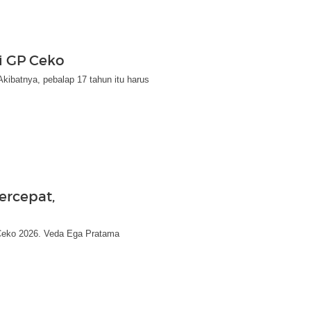
di GP Ceko
kibatnya, pebalap 17 tahun itu harus
ercepat,
3 Ceko 2026. Veda Ega Pratama