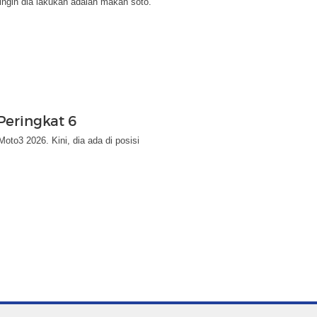
ingin dia lakukan adalah makan soto.
Peringkat 6
to3 2026. Kini, dia ada di posisi