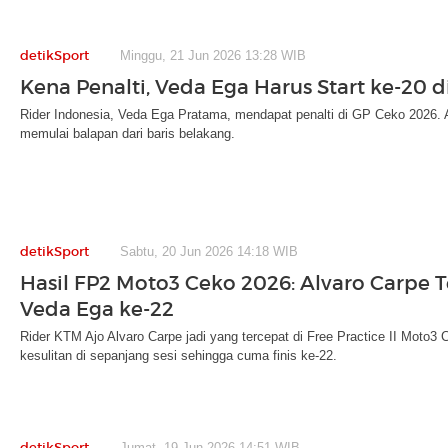
detikSport
Minggu, 21 Jun 2026 13:28 WIB
Kena Penalti, Veda Ega Harus Start ke-20 
Rider Indonesia, Veda Ega Pratama, mendapat penalti di GP Ceko 2026. A
memulai balapan dari baris belakang.
detikSport
Sabtu, 20 Jun 2026 14:18 WIB
Hasil FP2 Moto3 Ceko 2026: Alvaro Carpe T
Veda Ega ke-22
Rider KTM Ajo Alvaro Carpe jadi yang tercepat di Free Practice II Moto
kesulitan di sepanjang sesi sehingga cuma finis ke-22.
detikSport
Jumat, 19 Jun 2026 14:51 WIB